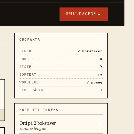
SPILL DAGENS →
ORDFAKTA
LENGDE
2
bokstaver
FØRSTE
R
SISTE
Y
SORTERT
ry
WORDFEUD
7
poeng
LEDETRÅDER
1
HOPP TIL INDEKS
Ord på
2
bokstaver
→
samme lengde