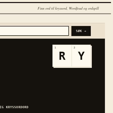
Finn ord til kryssord, Wordfeud og ordspill
SØK →
1
2
R
Y
IG
KRYSSORDORD