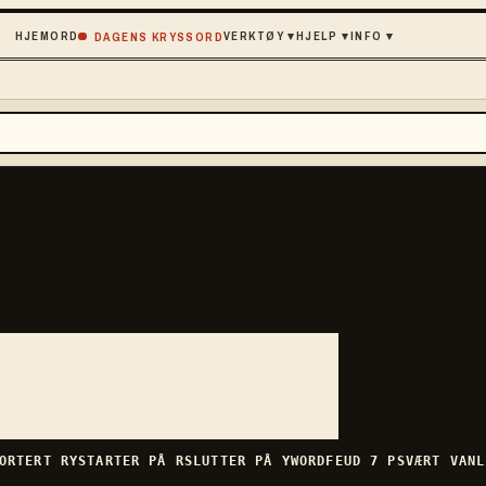
HJEM
ORD
VERKTØY
▾
HJELP
▾
INFO
▾
DAGENS KRYSSORD
»
ORTERT
RY
STARTER PÅ
R
SLUTTER PÅ
Y
WORDFEUD
7
P
SVÆRT VANL