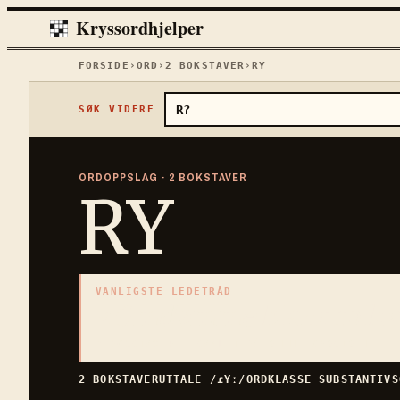
Kryssordhjelper
FORSIDE
›
ORD
›
2
BOKSTAVER
›
RY
SØK VIDERE
ORDOPPSLAG ·
2
BOKSTAVER
RY
VANLIGSTE LEDETRÅD
«
Omdømme blant folk
2
BOKSTAVER · SAMLET PÅ DENNE ORDSIDEN
2
BOKSTAVER
UTTALE
/ɾYː/
ORDKLASSE
SUBSTANTIV
S