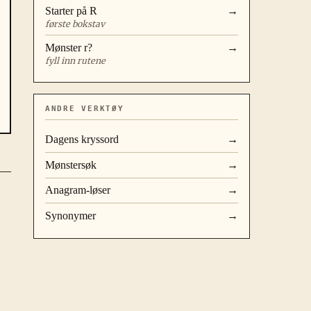
Starter på
R
→
første bokstav
Mønster
r?
→
fyll inn rutene
ANDRE VERKTØY
Dagens kryssord
→
Mønstersøk
→
Anagram-løser
→
Synonymer
→