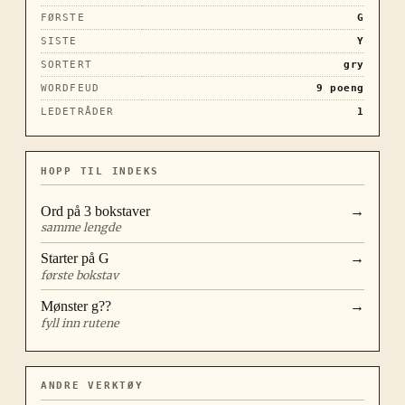
FØRSTE
G
SISTE
Y
SORTERT
gry
WORDFEUD
9
poeng
LEDETRÅDER
1
HOPP TIL INDEKS
Ord på
3
bokstaver
→
samme lengde
Starter på
G
→
første bokstav
Mønster
g??
→
fyll inn rutene
ANDRE VERKTØY