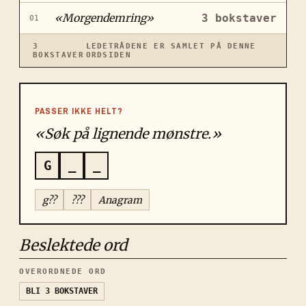
«
Morgendemring
»
3
bokstaver
01
3
LEDETRÅDENE ER SAMLET PÅ DENNE
BOKSTAVER
ORDSIDEN
PASSER IKKE HELT?
«Søk på lignende mønstre.»
G
_
_
g??
???
Anagram
Beslektede ord
OVERORDNEDE ORD
BLI
3 BOKSTAVER