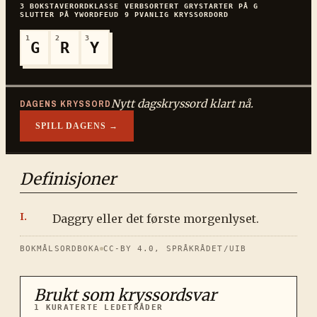
3
BOKSTAVER
ORDKLASSE
VERB
SORTERT
GRY
STARTER PÅ
G
SLUTTER PÅ
Y
WORDFEUD
9
P
VANLIG
KRYSSORDORD
1
2
3
G
R
Y
Nytt dagskryssord klart nå.
DAGENS KRYSSORD
SPILL DAGENS →
Definisjoner
Daggry eller det første morgenlyset.
BOKMÅLSORDBOKA
CC-BY 4.0, SPRÅKRÅDET/UIB
Brukt som kryssordsvar
1
KURATERTE LEDETRÅDER