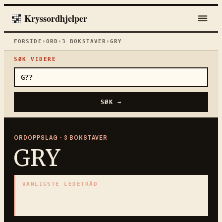
Kryssordhjelper
FORSIDE
›
ORD
›
3
BOKSTAVER
›
GRY
SØK VIDERE
SØK →
ORDOPPSLAG ·
3
BOKSTAVER
GRY
VANLIGSTE LEDETRÅD
«
Morgendemring
»
3
BOKSTAVER · SAMLET PÅ DENNE ORDSIDEN