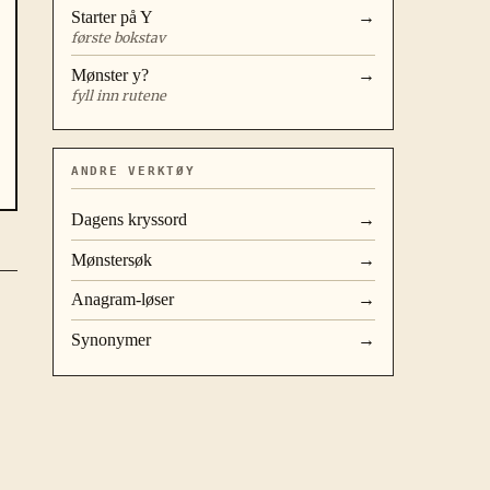
Starter på
Y
→
første bokstav
Mønster
y?
→
fyll inn rutene
ANDRE VERKTØY
Dagens kryssord
→
Mønstersøk
→
Anagram-løser
→
Synonymer
→