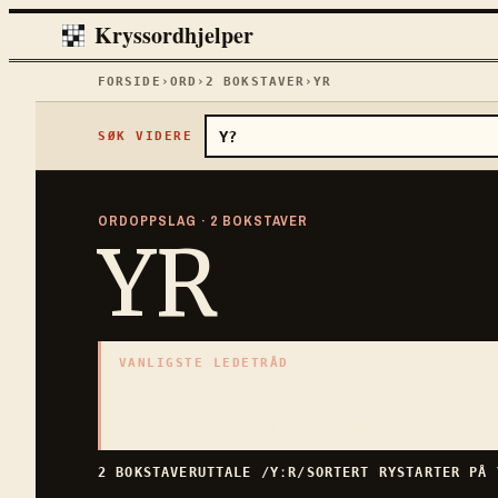
Kryssordhjelper
FORSIDE
›
ORD
›
2
BOKSTAVER
›
YR
SØK VIDERE
ORDOPPSLAG ·
2
BOKSTAVER
YR
VANLIGSTE LEDETRÅD
«
Lett regn
»
2
BOKSTAVER · SAMLET PÅ DENNE ORDSIDEN
2
BOKSTAVER
UTTALE
/YːR/
SORTERT
RY
STARTER PÅ