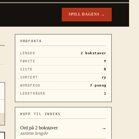
SPILL DAGENS →
ORDFAKTA
LENGDE
2
bokstaver
FØRSTE
Y
SISTE
R
SORTERT
ry
WORDFEUD
7
poeng
LEDETRÅDER
1
HOPP TIL INDEKS
Ord på
2
bokstaver
→
samme lengde