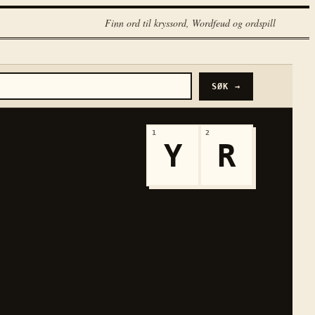
Finn ord til kryssord, Wordfeud og ordspill
SØK →
1
2
Y
R