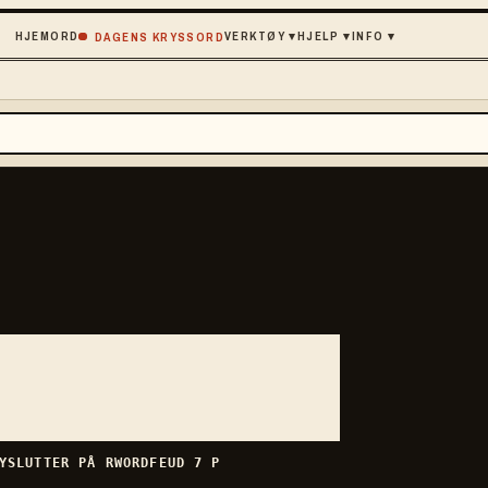
HJEM
ORD
VERKTØY
▾
HJELP
▾
INFO
▾
DAGENS KRYSSORD
Y
SLUTTER PÅ
R
WORDFEUD
7
P