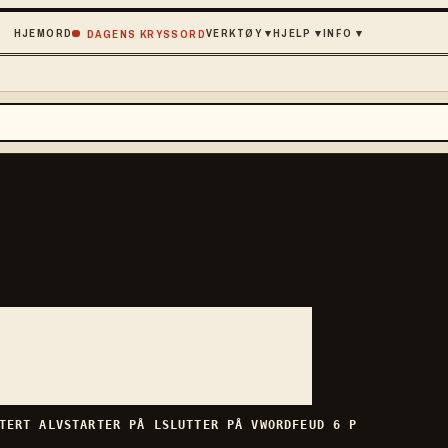
HJEM
ORD
VERKTØY
▾
HJELP
▾
INFO
▾
DAGENS KRYSSORD
et
»
RTERT
ALV
STARTER PÅ
L
SLUTTER PÅ
V
WORDFEUD
6
P