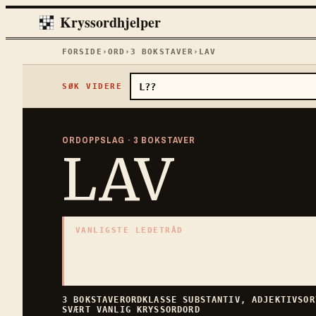
Kryssordhjelper
FORSIDE
›
ORD
›
3
BOKSTAVER
›
LAV
SØK VIDERE
ORDOPPSLAG ·
3
BOKSTAVER
LAV
VANLIGSTE LEDETRÅD
«
Nær bakken eller gulv
3
BOKSTAVER · SAMLET PÅ DENNE ORDSIDEN
3
BOKSTAVER
ORDKLASSE
SUBSTANTIV, ADJEKTIV
SO
SVÆRT VANLIG
KRYSSORDORD