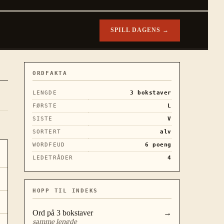
SPILL DAGENS →
ORDFAKTA
LENGDE
3
bokstaver
FØRSTE
L
SISTE
V
SORTERT
alv
WORDFEUD
6
poeng
LEDETRÅDER
4
HOPP TIL INDEKS
Ord på
3
bokstaver
→
samme lengde