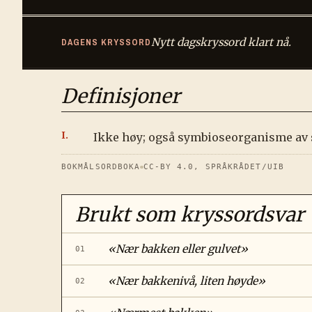
Nytt dagskryssord klart nå.
DAGENS KRYSSORD
Definisjoner
Ikke høy; også symbioseorganisme av so
BOKMÅLSORDBOKA
CC-BY 4.0, SPRÅKRÅDET/UIB
Brukt som kryssordsvar
«
Nær bakken eller gulvet
»
01
«
Nær bakkenivå, liten høyde
»
02