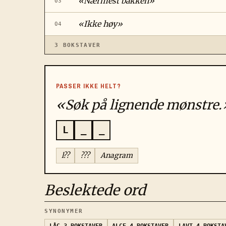
«
Nærmest bakken
»
03
«
Ikke høy
»
04
3
BOKSTAVER
PASSER IKKE HELT?
«Søk på lignende mønstre.
L
_
_
l??
???
Anagram
Beslektede ord
SYNONYMER
LÅG
3 BOKSTAVER
ALGE
4 BOKSTAVER
LAVT
4 BOKSTA