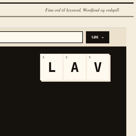
Finn ord til kryssord, Wordfeud og ordspill
SØK →
1
2
3
L
A
V