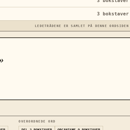
3
bokstaver
3
bokstaver
LEDETRÅDENE ER SAMLET PÅ DENNE ORDSIDEN
»
OVERORDNEDE ORD
VER
DEL
3 BOKSTAVER
ORGANISME
9 BOKSTAVER