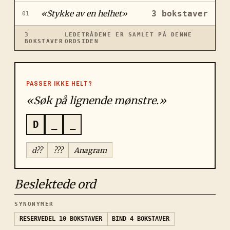
«
Stykke av en helhet
»
3
bokstaver
01
3
LEDETRÅDENE ER SAMLET PÅ DENNE
BOKSTAVER
ORDSIDEN
PASSER IKKE HELT?
«Søk på lignende mønstre.»
D
_
_
d??
???
Anagram
Beslektede ord
SYNONYMER
RESERVEDEL
10 BOKSTAVER
BIND
4 BOKSTAVER