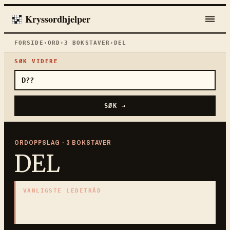
Kryssordhjelper
FORSIDE
›
ORD
›
3
BOKSTAVER
›
DEL
SØK VIDERE
SØK →
ORDOPPSLAG ·
3
BOKSTAVER
DEL
VANLIGSTE LEDETRÅD
«
Stykke av en helhet
»
3
BOKSTAVER · SAMLET PÅ DENNE ORDSIDEN