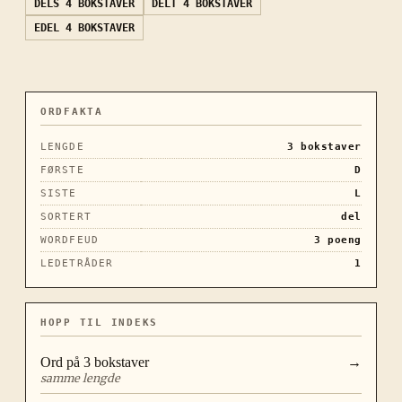
DELS
4 BOKSTAVER
DELT
4 BOKSTAVER
EDEL
4 BOKSTAVER
ORDFAKTA
LENGDE
3
bokstaver
FØRSTE
D
SISTE
L
SORTERT
del
WORDFEUD
3
poeng
LEDETRÅDER
1
HOPP TIL INDEKS
Ord på
3
bokstaver
→
samme lengde