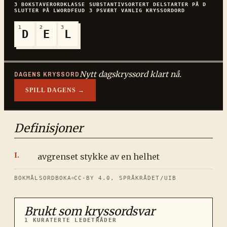
3
BOKSTAVER
ORDKLASSE
SUBSTANTIV
SORTERT
DEL
STARTER PÅ
D
SLUTTER PÅ
L
WORDFEUD
3
P
SVÆRT VANLIG
KRYSSORDORD
1
2
3
D
E
L
Nytt dagskryssord klart nå.
DAGENS KRYSSORD
SPILL DAGENS →
Definisjoner
avgrenset stykke av en helhet
BOKMÅLSORDBOKA
CC-BY 4.0, SPRÅKRÅDET/UIB
Brukt som kryssordsvar
1
KURATERTE LEDETRÅDER