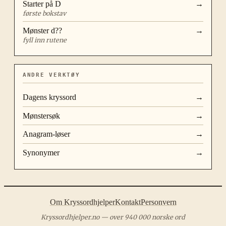
Starter på
D
→
første bokstav
Mønster
d??
→
fyll inn rutene
ANDRE VERKTØY
Dagens kryssord
→
Mønstersøk
→
Anagram-løser
→
Synonymer
→
Om Kryssordhjelper
Kontakt
Personvern
Kryssordhjelper.no — over 940 000 norske ord