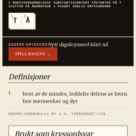
2
BOKSTAVER
ORDKLASSE
SUBSTANTIV
SORTERT
TÅ
STARTER PÅ
T
SLUTTER PÅ
Å
WORDFEUD
5
P
SVÆRT VANLIG
KRYSSORDORD
1
2
T
Å
Nytt dagskryssord klart nå.
DAGENS KRYSSORD
SPILL DAGENS →
Definisjoner
hver av de mindre, leddelte delene av foten
hos mennesker og dyr
BOKMÅLSORDBOKA
CC-BY 4.0, SPRÅKRÅDET/UIB
Brukt som kryssordsvar