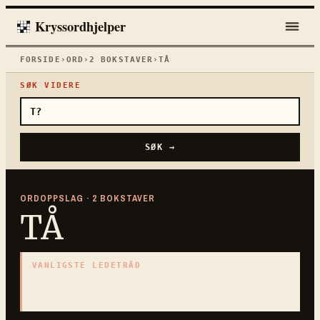
Kryssordhjelper
FORSIDE
›
ORD
›
2
BOKSTAVER
›
TÅ
SØK VIDERE
SØK →
ORDOPPSLAG ·
2
BOKSTAVER
TÅ
VANLIGSTE LEDETRÅD
«
Del av foten
»
2
BOKSTAVER · SAMLET PÅ DENNE ORDSIDEN