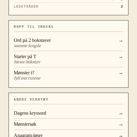
LEDETRÅDER
2
HOPP TIL INDEKS
Ord på
2
bokstaver
→
samme lengde
Starter på
T
→
første bokstav
Mønster
t?
→
fyll inn rutene
ANDRE VERKTØY
Dagens kryssord
→
Mønstersøk
→
Anagram-løser
→