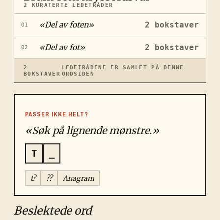
2
KURATERTE LEDETRÅDER
«
Del av foten
»
2
bokstaver
01
«
Del av fot
»
2
bokstaver
02
2
LEDETRÅDENE ER SAMLET PÅ DENNE
BOKSTAVER
ORDSIDEN
PASSER IKKE HELT?
«Søk på lignende mønstre.»
T
_
t?
??
Anagram
Beslektede ord