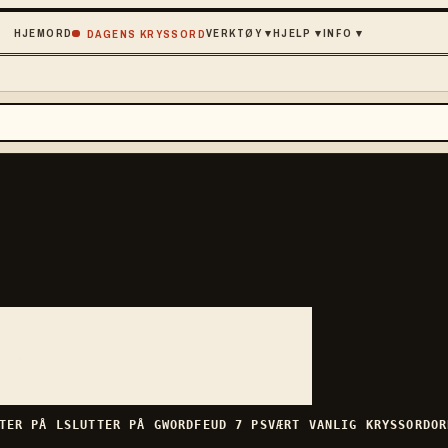
HJEM
ORD
VERKTØY
▾
HJELP
▾
INFO
▾
DAGENS KRYSSORD
k
»
RTER PÅ
L
SLUTTER PÅ
G
WORDFEUD
7
P
SVÆRT VANLIG
KRYSSORDOR