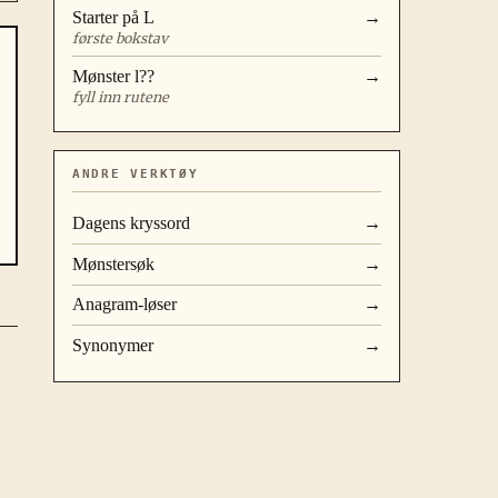
Starter på
L
→
første bokstav
Mønster
l??
→
fyll inn rutene
ANDRE VERKTØY
Dagens kryssord
→
Mønstersøk
→
Anagram-løser
→
Synonymer
→