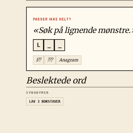
PASSER IKKE HELT?
«Søk på lignende mønstre.
L
_
_
l??
???
Anagram
Beslektede ord
SYNONYMER
LAV
3 BOKSTAVER