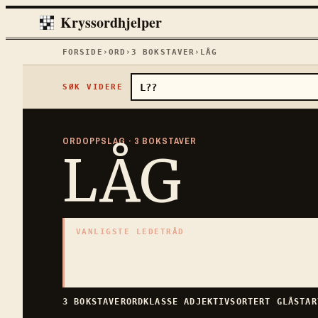
Kryssordhjelper
FORSIDE
›
ORD
›
3
BOKSTAVER
›
LÅG
SØK VIDERE
ORDOPPSLAG ·
3
BOKSTAVER
LÅG
VANLIGSTE LEDETRÅD
«
Liggende tømmerstok
3
BOKSTAVER · SAMLET PÅ DENNE ORDSIDEN
3
BOKSTAVER
ORDKLASSE
ADJEKTIV
SORTERT
GLÅ
STA