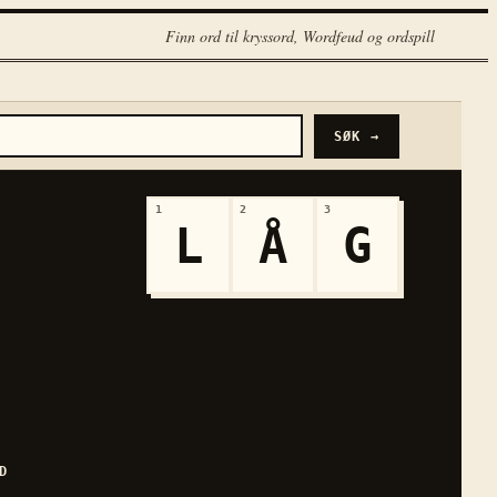
Finn ord til kryssord, Wordfeud og ordspill
SØK →
1
2
3
L
Å
G
D