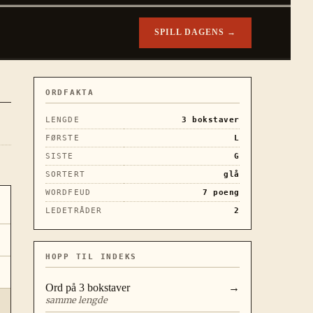
SPILL DAGENS →
ORDFAKTA
LENGDE
3
bokstaver
FØRSTE
L
SISTE
G
SORTERT
glå
WORDFEUD
7
poeng
LEDETRÅDER
2
HOPP TIL INDEKS
Ord på
3
bokstaver
→
samme lengde