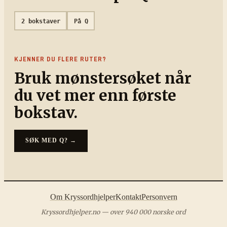
2
bokstaver
På
Q
KJENNER DU FLERE RUTER?
Bruk mønstersøket når
du vet mer enn første
bokstav.
SØK MED
Q?
→
Om Kryssordhjelper
Kontakt
Personvern
Kryssordhjelper.no — over 940 000 norske ord