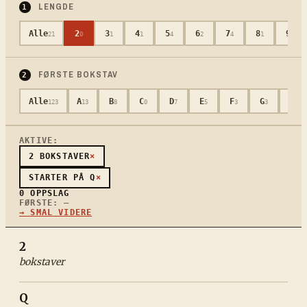
LENGDE
1
Alle
2
3
4
5
6
7
8
9
21
0
1
1
4
2
4
1
4
FØRSTE BOKSTAV
2
Alle
A
B
C
D
E
F
G
H
123
13
8
0
7
5
3
3
7
AKTIVE:
2
BOKSTAVER
×
STARTER PÅ
Q
×
0
OPPSLAG
FØRSTE:
—
→ SMAL VIDERE
2
bokstaver
Q