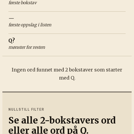
første bokstav
—
første oppslag i listen
Q?
mønster for resten
Ingen ord funnet med
2
bokstaver som starter
med
Q
.
NULLSTILL FILTER
Se alle
2
-bokstavers ord
eller alle ord på
Q
.