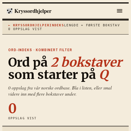
Kryssordhjelper
← KRYSSORDHJELPER
INDEKS
LENGDE + FØRSTE BOKSTAV
0
OPPSLAG VIST
ORD-INDEKS · KOMBINERT FILTER
Ord på
2
bokstaver
som starter på
Q
0
oppslag fra vår norske ordbase. Bla i listen, eller smal
videre inn med flere bokstaver under.
0
OPPSLAG VIST