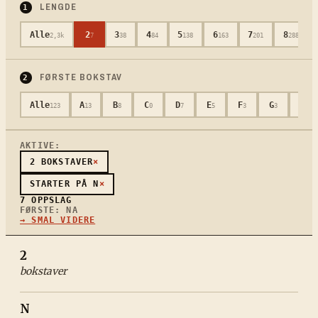
LENGDE
1
Alle
2
3
4
5
6
7
8
2,3k
7
38
84
138
163
201
288
FØRSTE BOKSTAV
2
Alle
A
B
C
D
E
F
G
H
123
13
8
0
7
5
3
3
7
AKTIVE:
2
BOKSTAVER
×
STARTER PÅ
N
×
7
OPPSLAG
FØRSTE:
NA
→ SMAL VIDERE
2
bokstaver
N