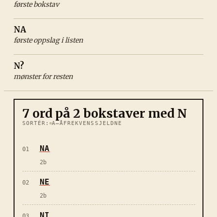
første bokstav
NA
første oppslag i listen
N?
mønster for resten
7
ord på
2
bokstaver med
N
SORTÉR:
A–Å
FREKVENS
SJELDNE
NA
01
2
b
NE
02
2
b
NI
03