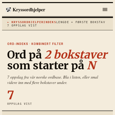
Kryssordhjelper
← KRYSSORDHJELPER
INDEKS
LENGDE + FØRSTE BOKSTAV
7
OPPSLAG VIST
ORD-INDEKS · KOMBINERT FILTER
Ord på
2
bokstaver
som starter på
N
7
oppslag fra vår norske ordbase. Bla i listen, eller smal
videre inn med flere bokstaver under.
7
OPPSLAG VIST