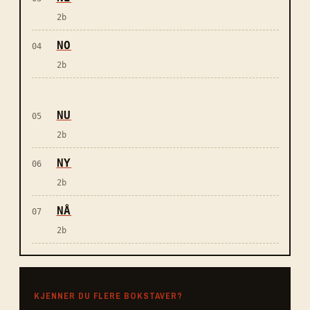
2
b
NO
04
2
b
NU
05
2
b
NY
06
2
b
NÅ
07
2
b
KJENNER DU FLERE BOKSTAVER?