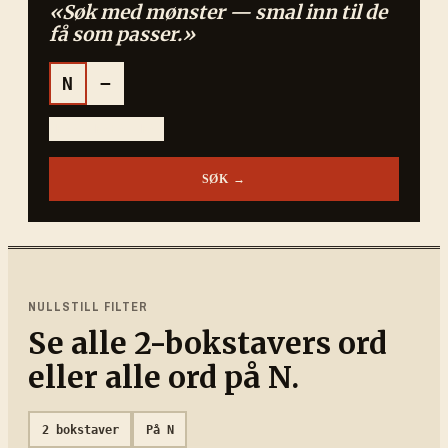
«Søk med mønster — smal inn til de
få som passer.»
N
−
N
??
N
?E?
N?
SØK →
NULLSTILL FILTER
Se alle
2
-bokstavers ord
eller alle ord på
N
.
2
bokstaver
På
N