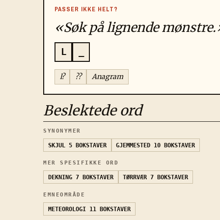
PASSER IKKE HELT?
«Søk på lignende mønstre.
L
_
l?
??
Anagram
Beslektede ord
SYNONYMER
SKJUL
5 BOKSTAVER
GJEMMESTED
10 BOKSTAVER
MER SPESIFIKKE ORD
DEKNING
7 BOKSTAVER
TØRRVÆR
7 BOKSTAVER
EMNEOMRÅDE
METEOROLOGI
11 BOKSTAVER