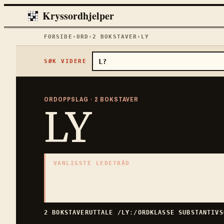
Kryssordhjelper
FORSIDE
›
ORD
›
2
BOKSTAVER
›
LY
SØK VIDERE
ORDOPPSLAG ·
2
BOKSTAVER
LY
VANLIGSTE LEDETRÅD
«
beskyttelse mot vær
»
2
BOKSTAVER · SAMLET PÅ DENNE ORDSIDEN
2
BOKSTAVER
UTTALE
/LYː/
ORDKLASSE
SUBSTANTIV
S