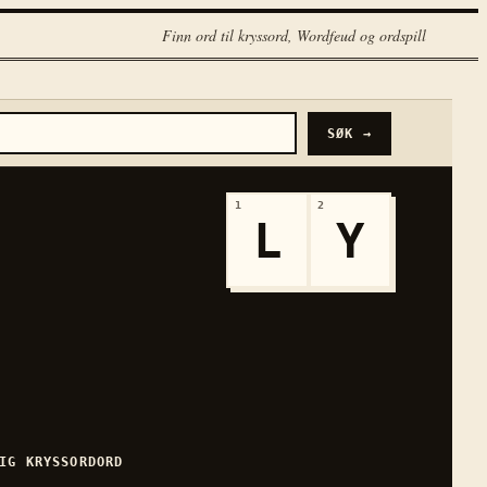
Finn ord til kryssord, Wordfeud og ordspill
SØK →
1
2
L
Y
IG
KRYSSORDORD