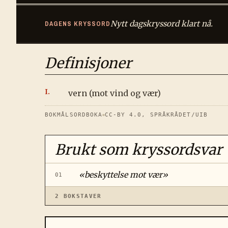
Nytt dagskryssord klart nå.
DAGENS KRYSSORD
Definisjoner
vern (mot vind og vær)
BOKMÅLSORDBOKA
CC-BY 4.0, SPRÅKRÅDET/UIB
Brukt som kryssordsvar
«
beskyttelse mot vær
»
01
2
BOKSTAVER