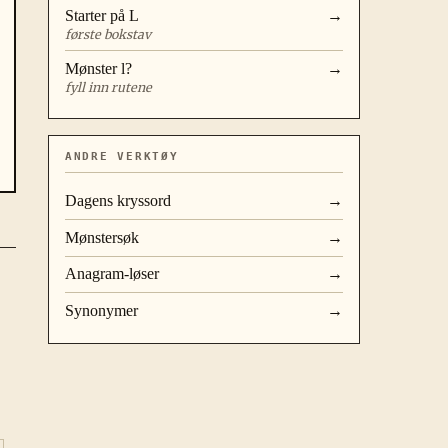
Starter på
L
→
første bokstav
Mønster
l?
→
fyll inn rutene
ANDRE VERKTØY
Dagens kryssord
→
Mønstersøk
→
Anagram-løser
→
Synonymer
→