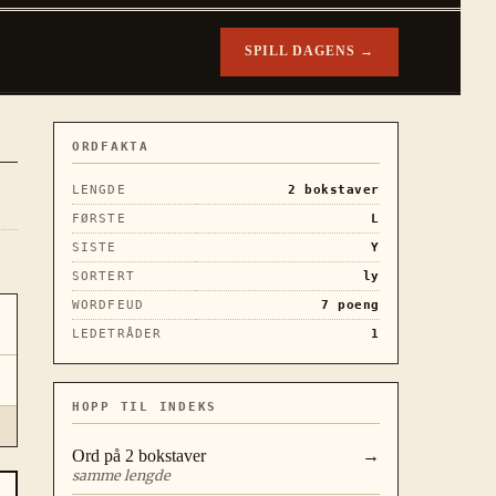
SPILL DAGENS →
ORDFAKTA
LENGDE
2
bokstaver
FØRSTE
L
SISTE
Y
SORTERT
ly
WORDFEUD
7
poeng
LEDETRÅDER
1
HOPP TIL INDEKS
Ord på
2
bokstaver
→
samme lengde