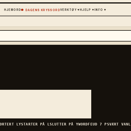
HJEM
ORD
VERKTØY
▾
HJELP
▾
INFO
▾
DAGENS KRYSSORD
ORTERT
LY
STARTER PÅ
L
SLUTTER PÅ
Y
WORDFEUD
7
P
SVÆRT VANL