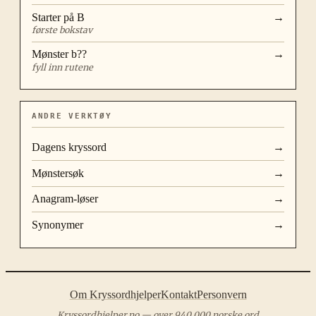
Starter på
B
→
første bokstav
Mønster
b??
→
fyll inn rutene
ANDRE VERKTØY
Dagens kryssord
→
Mønstersøk
→
Anagram-løser
→
Synonymer
→
Om Kryssordhjelper
Kontakt
Personvern
Kryssordhjelper.no — over 940 000 norske ord