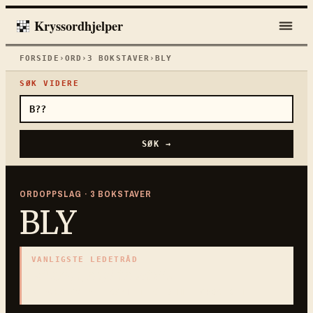
Kryssordhjelper
FORSIDE
›
ORD
›
3
BOKSTAVER
›
BLY
SØK VIDERE
SØK →
ORDOPPSLAG ·
3
BOKSTAVER
BLY
VANLIGSTE LEDETRÅD
«
Tungt, mykt metall
»
3
BOKSTAVER · SAMLET PÅ DENNE ORDSIDEN