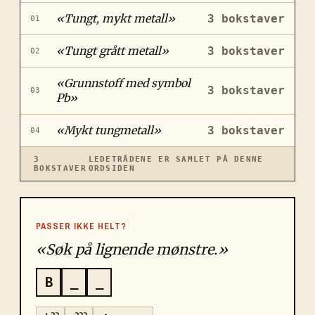
«
Tungt, mykt metall
»
3
bokstaver
01
«
Tungt grått metall
»
3
bokstaver
02
«
Grunnstoff med symbol
3
bokstaver
03
Pb
»
«
Mykt tungmetall
»
3
bokstaver
04
3
LEDETRÅDENE ER SAMLET PÅ DENNE
BOKSTAVER
ORDSIDEN
PASSER IKKE HELT?
«Søk på lignende mønstre.»
B
_
_