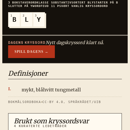
3
BOKSTAVER
ORDKLASSE
SUBSTANTIV
SORTERT
BLY
STARTER PÅ
B
SLUTTER PÅ
Y
WORDFEUD
11
P
SVÆRT VANLIG
KRYSSORDORD
1
2
3
B
L
Y
Nytt dagskryssord klart nå.
DAGENS KRYSSORD
SPILL DAGENS →
Definisjoner
mykt, blåhvitt tungmetall
BOKMÅLSORDBOKA
CC-BY 4.0, SPRÅKRÅDET/UIB
Brukt som kryssordsvar
4
KURATERTE LEDETRÅDER