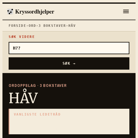
Kryssordhjelper
FORSIDE
›
ORD
›
3
BOKSTAVER
›
HÅV
SØK VIDERE
SØK →
ORDOPPSLAG ·
3
BOKSTAVER
HÅV
VANLIGSTE LEDETRÅD
«
Nettingpose på stang
»
3
BOKSTAVER · SAMLET PÅ DENNE ORDSIDEN