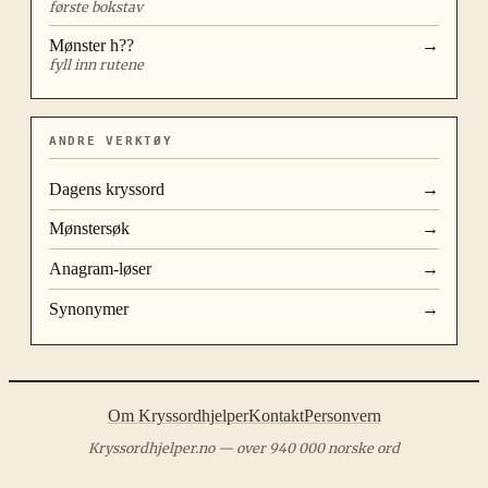
første bokstav
Mønster
h??
→
fyll inn rutene
ANDRE VERKTØY
Dagens kryssord
→
Mønstersøk
→
Anagram-løser
→
Synonymer
→
Om Kryssordhjelper
Kontakt
Personvern
Kryssordhjelper.no — over 940 000 norske ord