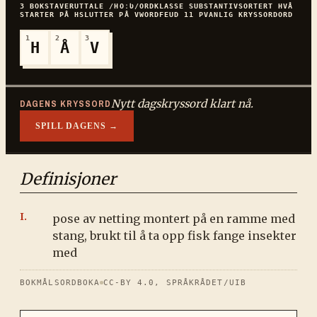
3
BOKSTAVER
UTTALE
/HOːƲ/
ORDKLASSE
SUBSTANTIV
SORTERT
HVÅ
STARTER PÅ
H
SLUTTER PÅ
V
WORDFEUD
11
P
VANLIG
KRYSSORDORD
1
2
3
H
Å
V
Nytt dagskryssord klart nå.
DAGENS KRYSSORD
SPILL DAGENS →
Definisjoner
pose av netting montert på en ramme med
stang, brukt til å ta opp fisk fange insekter
med
BOKMÅLSORDBOKA
CC-BY 4.0, SPRÅKRÅDET/UIB