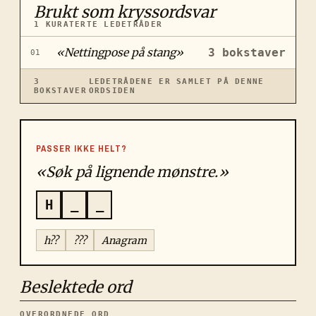
Brukt som kryssordsvar
1
KURATERTE LEDETRÅDER
«
Nettingpose på stang
»
3
bokstaver
01
3
LEDETRÅDENE ER SAMLET PÅ DENNE
BOKSTAVER
ORDSIDEN
PASSER IKKE HELT?
«Søk på lignende mønstre.»
H
_
_
h??
???
Anagram
Beslektede ord
OVERORDNEDE ORD