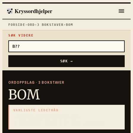
Kryssordhjelper
FORSIDE
›
ORD
›
3
BOKSTAVER
›
BOM
SØK VIDERE
SØK →
ORDOPPSLAG ·
3
BOKSTAVER
BOM
VANLIGSTE LEDETRÅD
«
Stang som stenger vei
»
3
BOKSTAVER · SAMLET PÅ DENNE ORDSIDEN