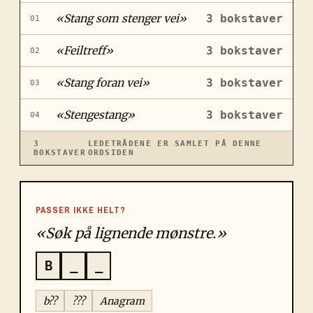
«
Stang som stenger vei
»
3
bokstaver
01
«
Feiltreff
»
3
bokstaver
02
«
Stang foran vei
»
3
bokstaver
03
«
Stengestang
»
3
bokstaver
04
3
LEDETRÅDENE ER SAMLET PÅ DENNE
BOKSTAVER
ORDSIDEN
PASSER IKKE HELT?
«Søk på lignende mønstre.»
B
_
_
b??
???
Anagram