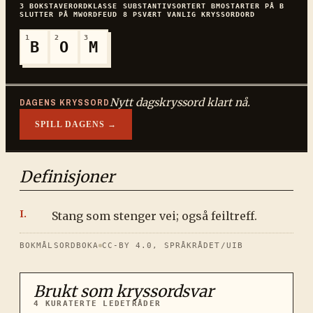
3
BOKSTAVER
ORDKLASSE
SUBSTANTIV
SORTERT
BMO
STARTER PÅ
B
SLUTTER PÅ
M
WORDFEUD
8
P
SVÆRT VANLIG
KRYSSORDORD
1
2
3
B
O
M
Nytt dagskryssord klart nå.
DAGENS KRYSSORD
SPILL DAGENS →
Definisjoner
Stang som stenger vei; også feiltreff.
BOKMÅLSORDBOKA
CC-BY 4.0, SPRÅKRÅDET/UIB
Brukt som kryssordsvar
4
KURATERTE LEDETRÅDER