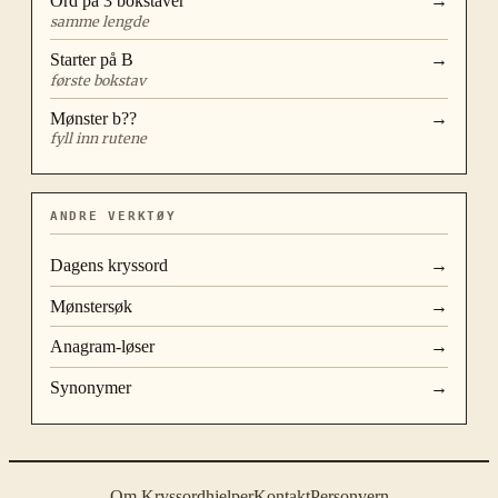
Ord på
3
bokstaver
→
samme lengde
Starter på
B
→
første bokstav
Mønster
b??
→
fyll inn rutene
ANDRE VERKTØY
Dagens kryssord
→
Mønstersøk
→
Anagram-løser
→
Synonymer
→
Om Kryssordhjelper
Kontakt
Personvern