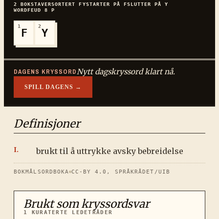
2
BOKSTAVER
SORTERT
FY
STARTER PÅ
F
SLUTTER PÅ
Y
WORDFEUD
8
P
1
2
F
Y
Nytt dagskryssord klart nå.
DAGENS KRYSSORD
SPILL DAGENS →
Definisjoner
brukt til å uttrykke avsky bebreidelse
BOKMÅLSORDBOKA
CC-BY 4.0, SPRÅKRÅDET/UIB
Brukt som kryssordsvar
1
KURATERTE LEDETRÅDER