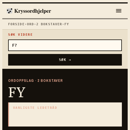
Kryssordhjelper
FORSIDE
›
ORD
›
2
BOKSTAVER
›
FY
SØK VIDERE
SØK →
ORDOPPSLAG ·
2
BOKSTAVER
FY
VANLIGSTE LEDETRÅD
«
uttrykk for avsky
»
2
BOKSTAVER · SAMLET PÅ DENNE ORDSIDEN