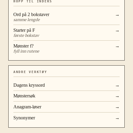
HOPP TIL INDEKS
Ord på
2
bokstaver
→
samme lengde
Starter på
F
→
første bokstav
Mønster
f?
→
fyll inn rutene
ANDRE VERKTØY
Dagens kryssord
→
Mønstersøk
→
Anagram-løser
→
Synonymer
→