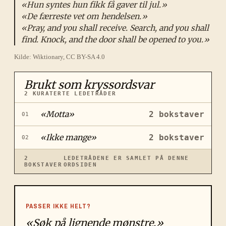
«
Hun syntes hun fikk få gaver til jul.
»
«
De færreste vet om hendelsen.
»
«
Pray, and you shall receive. Search, and you shall
find. Knock, and the door shall be opened to you.
»
Kilde: Wiktionary, CC BY-SA 4.0
Brukt som kryssordsvar
2
KURATERTE LEDETRÅDER
«
Motta
»
2
bokstaver
01
«
Ikke mange
»
2
bokstaver
02
2
LEDETRÅDENE ER SAMLET PÅ DENNE
BOKSTAVER
ORDSIDEN
PASSER IKKE HELT?
«Søk på lignende mønstre.»