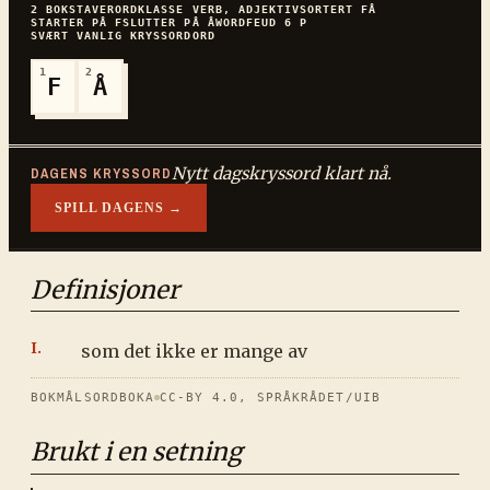
2
BOKSTAVER
ORDKLASSE
VERB, ADJEKTIV
SORTERT
FÅ
STARTER PÅ
F
SLUTTER PÅ
Å
WORDFEUD
6
P
SVÆRT VANLIG
KRYSSORDORD
1
2
F
Å
Nytt dagskryssord klart nå.
DAGENS KRYSSORD
SPILL DAGENS →
Definisjoner
som det ikke er mange av
BOKMÅLSORDBOKA
CC-BY 4.0, SPRÅKRÅDET/UIB
Brukt i en setning