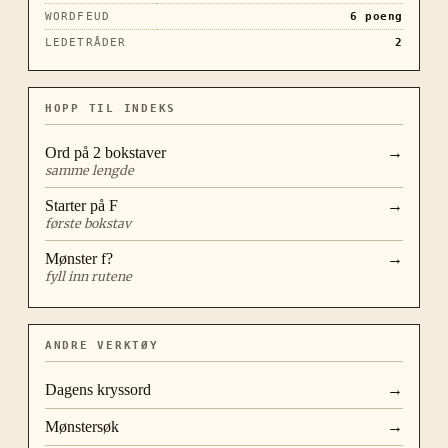
WORDFEUD
6
poeng
LEDETRÅDER
2
HOPP TIL INDEKS
Ord på
2
bokstaver
→
samme lengde
Starter på
F
→
første bokstav
Mønster
f?
→
fyll inn rutene
ANDRE VERKTØY
Dagens kryssord
→
Mønstersøk
→