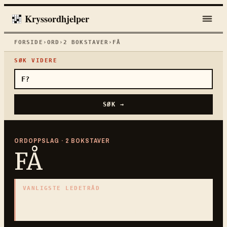
Kryssordhjelper
FORSIDE
›
ORD
›
2
BOKSTAVER
›
FÅ
SØK VIDERE
SØK →
ORDOPPSLAG ·
2
BOKSTAVER
FÅ
VANLIGSTE LEDETRÅD
«
Motta
»
2
BOKSTAVER · SAMLET PÅ DENNE ORDSIDEN