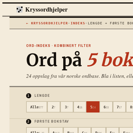
Kryssordhjelper
← KRYSSORDHJELPER
·
INDEKS
·
LENGDE + FØRSTE BO
ORD-INDEKS · KOMBINERT FILTER
Ord på
5
bok
24
oppslag fra vår norske ordbase. Bla i listen, ell
LENGDE
1
Alle
2
3
4
5
6
7
8
377
7
7
16
24
33
57
FØRSTE BOKSTAV
2
Alle
A
B
C
D
E
F