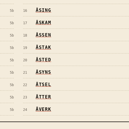
ÅSING
5
b
16
ÅSKAM
5
b
17
ÅSSEN
5
b
18
ÅSTAK
5
b
19
ÅSTED
5
b
20
ÅSYNS
5
b
21
ÅTSEL
5
b
22
ÅTTER
5
b
23
ÅVERK
5
b
24