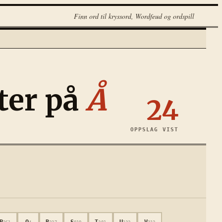
Finn ord til kryssord, Wordfeud og ordspill
ter på
Å
24
OPPSLAG VIST
P
Q
R
S
T
U
V