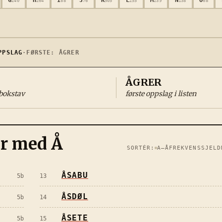
240
264
88
76
505
255
239
138
68
PSLAG
·
FØRSTE:
ÅGRER
ÅGRER
 bokstav
første oppslag i listen
er med
Å
SORTÉR:
A–Å
FREKVENS
SJELD
ÅSABU
5
b
13
ÅSDØL
5
b
14
ÅSETE
5
b
15