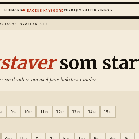
HJEM
ORD
VERKTØY
▾
HJELP
▾
INFO
▾
DAGENS KRYSSORD
KSTAV
24
OPPSLAG VIST
staver
som star
er smal videre inn med flere bokstaver under.
9
10
11
12
13
14
15
51
46
37
19
17
19
14
15
G
H
I
J
K
L
M
N
O