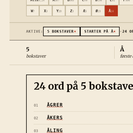
5,2k
167
343
36
236
81
304
W
X
Y
Z
Æ
Ø
Å
7
3
20
3
5
23
24
AKTIVE:
5
BOKSTAVER
×
STARTER PÅ
Å
×
·
24
OP
5
Å
bokstaver
første
24
ord på
5
bokstav
ÅGRER
01
ÅKERS
02
ÅLING
03