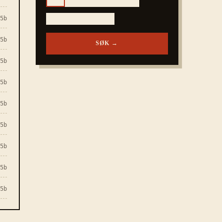
5
b
Å
??
Å
?E?
Å????
5
b
SØK →
5
b
5
b
5
b
5
b
5
b
5
b
5
b