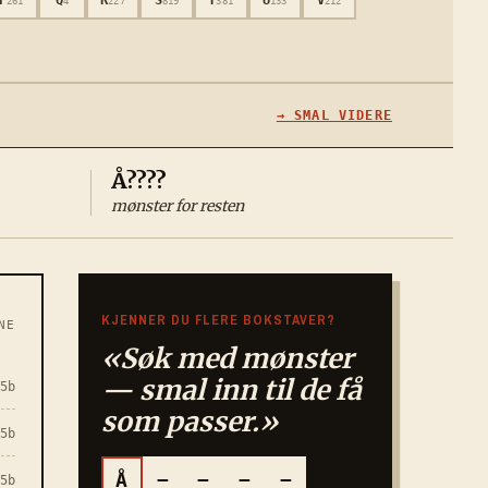
261
4
227
819
381
133
212
→ SMAL VIDERE
Å????
mønster for resten
KJENNER DU FLERE BOKSTAVER?
NE
«Søk med mønster
— smal inn til de få
5
b
som passer.»
5
b
Å
−
−
−
−
5
b