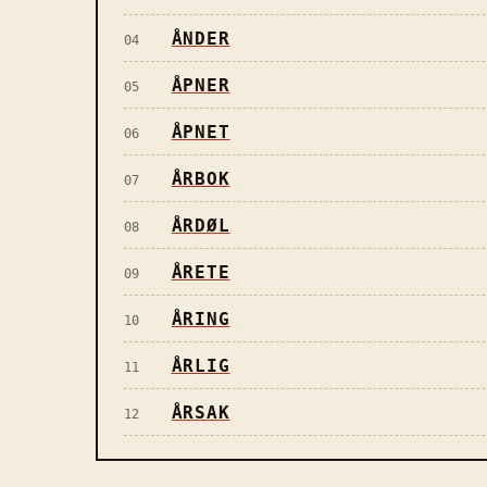
ÅNDER
04
ÅPNER
05
ÅPNET
06
ÅRBOK
07
ÅRDØL
08
ÅRETE
09
ÅRING
10
ÅRLIG
11
ÅRSAK
12