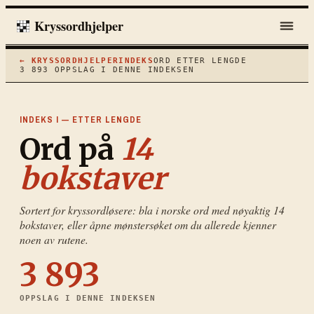
Kryssordhjelper
← KRYSSORDHJELPER
INDEKS
ORD ETTER LENGDE
3 893
OPPSLAG I DENNE INDEKSEN
INDEKS I — ETTER LENGDE
Ord på
14
bokstaver
Sortert for kryssordløsere: bla i norske ord med nøyaktig
14
bokstaver, eller åpne mønstersøket om du allerede kjenner
noen av rutene.
3 893
OPPSLAG I DENNE INDEKSEN