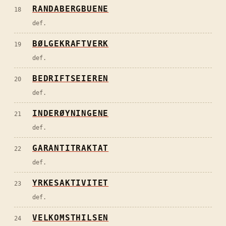
RANDABERGBUENE
18
def.
BØLGEKRAFTVERK
19
def.
BEDRIFTSEIEREN
20
def.
INDERØYNINGENE
21
def.
GARANTITRAKTAT
22
def.
YRKESAKTIVITET
23
def.
VELKOMSTHILSEN
24