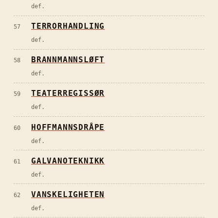
def.
TERRORHANDLING
57
def.
BRANNMANNSLØFT
58
def.
TEATERREGISSØR
59
def.
HOFFMANNSDRÅPE
60
def.
GALVANOTEKNIKK
61
def.
VANSKELIGHETEN
62
def.