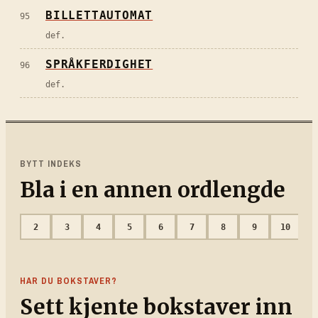
BILLETTAUTOMAT
95
def.
SPRÅKFERDIGHET
96
def.
BYTT INDEKS
Bla i en annen ordlengde
2
3
4
5
6
7
8
9
10
1
HAR DU BOKSTAVER?
Sett kjente bokstaver inn