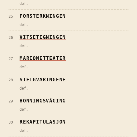
def.
FORSTERKNINGEN
25
def.
VITSETEGNINGEN
26
def.
MARIONETTEATER
27
def.
STEIGVÆRINGENE
28
def.
HONNINGSVÅGING
29
def.
REKAPITULASJON
30
def.