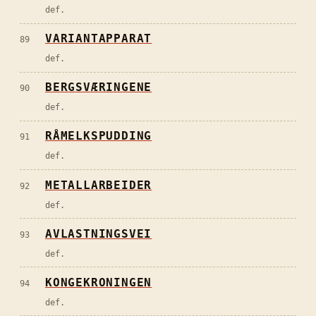
def.
VARIANTAPPARAT
89
def.
BERGSVÆRINGENE
90
def.
RÅMELKSPUDDING
91
def.
METALLARBEIDER
92
def.
AVLASTNINGSVEI
93
def.
KONGEKRONINGEN
94
def.