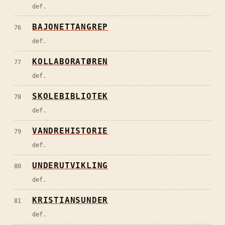
def.
BAJONETTANGREP
76
def.
KOLLABORATØREN
77
def.
SKOLEBIBLIOTEK
78
def.
VANDREHISTORIE
79
def.
UNDERUTVIKLING
80
def.
KRISTIANSUNDER
81
def.