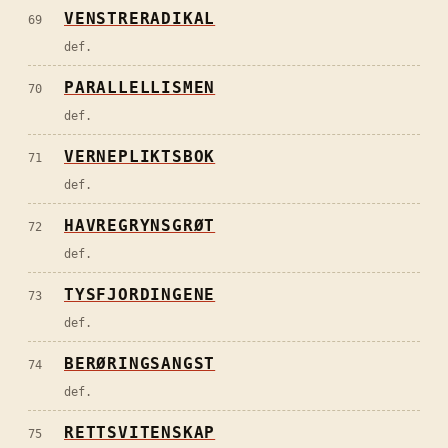
VENSTRERADIKAL
69
def.
PARALLELLISMEN
70
def.
VERNEPLIKTSBOK
71
def.
HAVREGRYNSGRØT
72
def.
TYSFJORDINGENE
73
def.
BERØRINGSANGST
74
def.
RETTSVITENSKAP
75