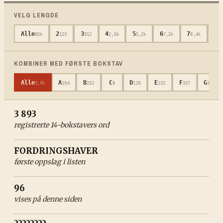
VELG LENGDE
Alle
2
3
4
5
6
7
8
85k
123
912
2,6k
5,2k
7,2k
8,4k
11
KOMBINER MED FØRSTE BOKSTAV
Alle
A
B
C
D
E
F
G
3,9k
194
252
8
126
132
337
126
3 893
registrerte
14
-bokstavers ord
FORDRINGSHAVER
første oppslag i listen
96
vises på denne siden