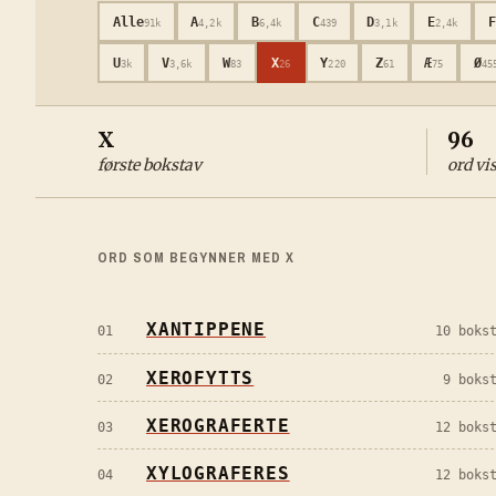
Alle
A
B
C
D
E
F
91k
4,2k
6,4k
439
3,1k
2,4k
U
V
W
X
Y
Z
Æ
Ø
3k
3,6k
83
26
220
61
75
45
X
96
første bokstav
ord vi
ORD SOM BEGYNNER MED
X
XANTIPPENE
01
10
bokst
XEROFYTTS
02
9
bokst
XEROGRAFERTE
03
12
bokst
XYLOGRAFERES
04
12
bokst