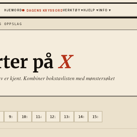
HJEM
ORD
VERKTØY
▾
HJELP
▾
INFO
▾
DAGENS KRYSSORD
6
OPPSLAG
rter på
X
stav er kjent. Kombiner bokstavlisten med mønstersøket
9
10
11
12
13
14
15
3
3
4
1
0
0
0