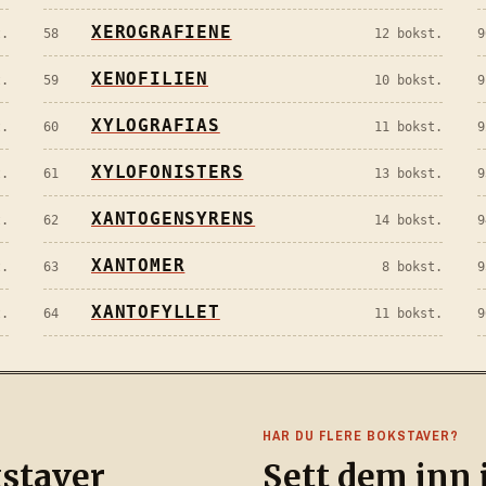
XEROGRAFIENE
.
58
12
bokst.
9
XENOFILIEN
.
59
10
bokst.
9
XYLOGRAFIAS
.
60
11
bokst.
9
XYLOFONISTERS
.
61
13
bokst.
9
XANTOGENSYRENS
.
62
14
bokst.
9
XANTOMER
.
63
8
bokst.
9
XANTOFYLLET
.
64
11
bokst.
9
HAR DU FLERE BOKSTAVER?
kstaver
Sett dem inn 