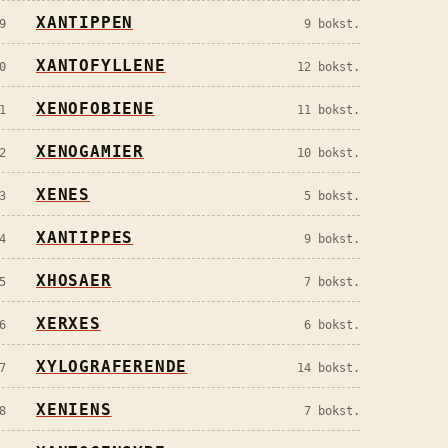
XANTIPPEN
9
9
bokst.
XANTOFYLLENE
0
12
bokst.
XENOFOBIENE
1
11
bokst.
XENOGAMIER
2
10
bokst.
XENES
3
5
bokst.
XANTIPPES
4
9
bokst.
XHOSAER
5
7
bokst.
XERXES
6
6
bokst.
XYLOGRAFERENDE
7
14
bokst.
XENIENS
8
7
bokst.