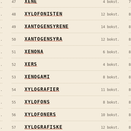
XENE
.
47
4
bokst.
7
XYLOFONISTEN
.
48
12
bokst.
8
XANTOGENSYRENE
.
49
14
bokst.
8
XANTOGENSYRA
.
50
12
bokst.
8
XENONA
.
51
6
bokst.
8
XERS
.
52
4
bokst.
8
XENOGAMI
.
53
8
bokst.
8
XYLOGRAFIER
.
54
11
bokst.
8
XYLOFONS
.
55
8
bokst.
8
XYLOFONERS
.
56
10
bokst.
8
XYLOGRAFISKE
.
57
12
bokst.
8