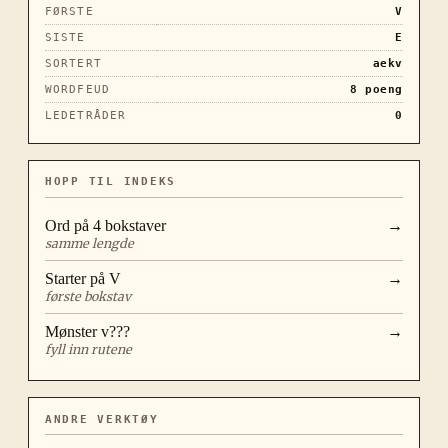
FØRSTE
V
SISTE
E
SORTERT
aekv
WORDFEUD
8
poeng
LEDETRÅDER
0
HOPP TIL INDEKS
Ord på
4
bokstaver
→
samme lengde
Starter på
V
→
første bokstav
Mønster
v???
→
fyll inn rutene
ANDRE VERKTØY