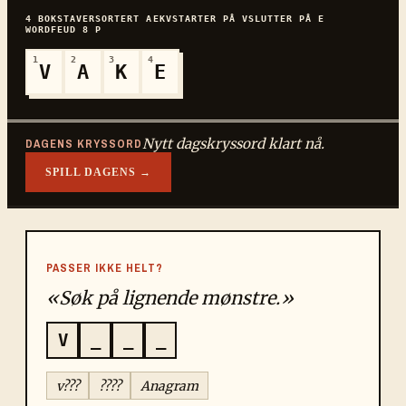
4
BOKSTAVER
SORTERT
AEKV
STARTER PÅ
V
SLUTTER PÅ
E
WORDFEUD
8
P
1
2
3
4
V
A
K
E
Nytt dagskryssord klart nå.
DAGENS KRYSSORD
SPILL DAGENS →
PASSER IKKE HELT?
«Søk på lignende mønstre.»
V
_
_
_
v???
????
Anagram