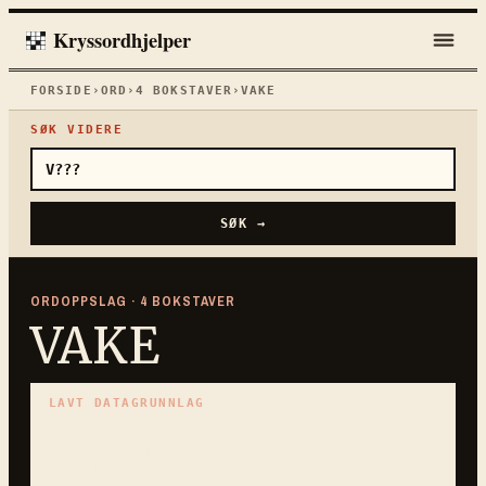
Kryssordhjelper
FORSIDE
›
ORD
›
4
BOKSTAVER
›
VAKE
SØK VIDERE
SØK →
ORDOPPSLAG ·
4
BOKSTAVER
VAKE
LAVT DATAGRUNNLAG
Ingen kuraterte ledetråder ennå.
BRUK MØNSTERSØKET FOR Å SJEKKE OM ORDET
PASSER.