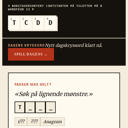
4
BOKSTAVER
SORTERT
CDDT
STARTER PÅ
T
SLUTTER PÅ
D
WORDFEUD
13
P
1
2
3
4
T
C
D
D
Nytt dagskryssord klart nå.
DAGENS KRYSSORD
SPILL DAGENS →
PASSER IKKE HELT?
«Søk på lignende mønstre.»
T
_
_
_
t???
????
Anagram