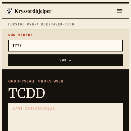
Kryssordhjelper
FORSIDE
›
ORD
›
4
BOKSTAVER
›
TCDD
SØK VIDERE
SØK →
ORDOPPSLAG ·
4
BOKSTAVER
TCDD
LAVT DATAGRUNNLAG
Ingen kuraterte ledetråder ennå.
BRUK MØNSTERSØKET FOR Å SJEKKE OM ORDET
PASSER.