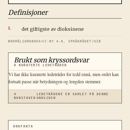
Definisjoner
det giftigste av dioksinene
BOKMÅLSORDBOKA
CC-BY 4.0, SPRÅKRÅDET/UIB
Brukt som kryssordsvar
0
KURATERTE LEDETRÅDER
Vi har ikke kuraterte ledetråder for
tcdd
ennå, men ordet kan
fortsatt passe når betydningen og lengden stemmer.
4
LEDETRÅDENE ER SAMLET PÅ DENNE
BOKSTAVER
ORDSIDEN
ORDFAKTA