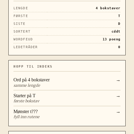
LENGDE
4
bokstaver
FØRSTE
T
SISTE
D
SORTERT
cddt
WORDFEUD
13
poeng
LEDETRÅDER
0
HOPP TIL INDEKS
Ord på
4
bokstaver
→
samme lengde
Starter på
T
→
første bokstav
Mønster
t???
→
fyll inn rutene