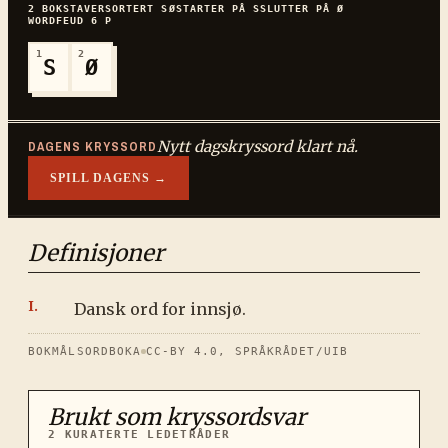
2
BOKSTAVER
SORTERT
SØ
STARTER PÅ
S
SLUTTER PÅ
Ø
WORDFEUD
6
P
1
2
S
Ø
Nytt dagskryssord klart nå.
DAGENS KRYSSORD
SPILL DAGENS →
Definisjoner
Dansk ord for innsjø.
BOKMÅLSORDBOKA
CC-BY 4.0, SPRÅKRÅDET/UIB
Brukt som kryssordsvar
2
KURATERTE LEDETRÅDER