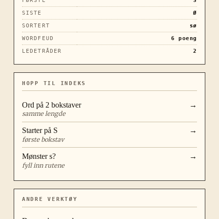
FØRSTE
S
SISTE
Ø
SORTERT
sø
WORDFEUD
6
poeng
LEDETRÅDER
2
HOPP TIL INDEKS
Ord på
2
bokstaver
→
samme lengde
Starter på
S
→
første bokstav
Mønster
s?
→
fyll inn rutene
ANDRE VERKTØY