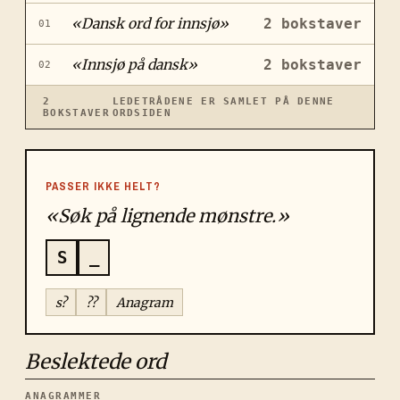
«
Dansk ord for innsjø
»
2
bokstaver
01
«
Innsjø på dansk
»
2
bokstaver
02
2
LEDETRÅDENE ER SAMLET PÅ DENNE
BOKSTAVER
ORDSIDEN
PASSER IKKE HELT?
«Søk på lignende mønstre.»
S
_
s?
??
Anagram
Beslektede ord
ANAGRAMMER