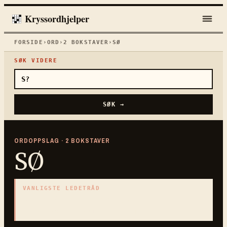
Kryssordhjelper
FORSIDE
›
ORD
›
2
BOKSTAVER
›
SØ
SØK VIDERE
SØK →
ORDOPPSLAG ·
2
BOKSTAVER
SØ
VANLIGSTE LEDETRÅD
«
Dansk ord for innsjø
»
2
BOKSTAVER · SAMLET PÅ DENNE ORDSIDEN