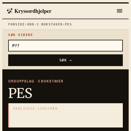
Kryssordhjelper
FORSIDE
›
ORD
›
3
BOKSTAVER
›
PES
SØK VIDERE
SØK →
ORDOPPSLAG ·
3
BOKSTAVER
PES
VANLIGSTE LEDETRÅD
«
Tung pustelyd
»
3
BOKSTAVER · SAMLET PÅ DENNE ORDSIDEN