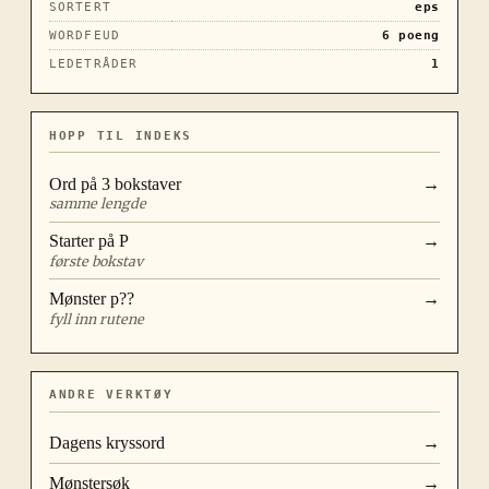
SORTERT
eps
WORDFEUD
6
poeng
LEDETRÅDER
1
HOPP TIL INDEKS
Ord på
3
bokstaver
→
samme lengde
Starter på
P
→
første bokstav
Mønster
p??
→
fyll inn rutene
ANDRE VERKTØY
Dagens kryssord
→
Mønstersøk
→