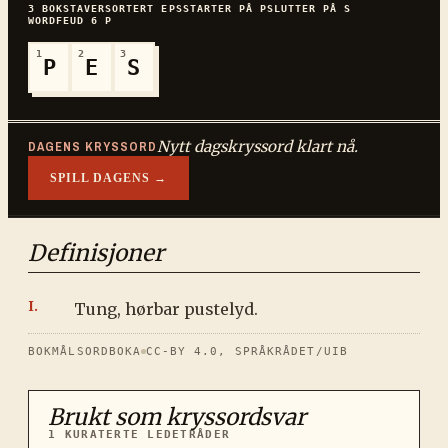
3
BOKSTAVER
SORTERT
EPS
STARTER PÅ
P
SLUTTER PÅ
S
WORDFEUD
6
P
1
2
3
P
E
S
Nytt dagskryssord klart nå.
DAGENS KRYSSORD
SPILL DAGENS →
Definisjoner
Tung, hørbar pustelyd.
BOKMÅLSORDBOKA
CC-BY 4.0, SPRÅKRÅDET/UIB
Brukt som kryssordsvar
1
KURATERTE LEDETRÅDER