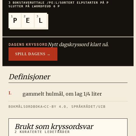
3
BOKSTAVER
UTTALE
/PEːL/
SORTERT
ELP
STARTER PÅ
P
SLUTTER PÅ
L
WORDFEUD
6
P
1
2
3
P
E
L
Nytt dagskryssord klart nå.
DAGENS KRYSSORD
SPILL DAGENS →
Definisjoner
gammelt hulmål, om lag 1/4 liter
BOKMÅLSORDBOKA
CC-BY 4.0, SPRÅKRÅDET/UIB
Brukt som kryssordsvar
2
KURATERTE LEDETRÅDER