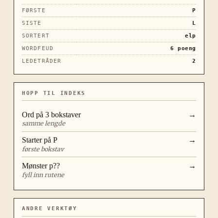
FØRSTE
P
SISTE
L
SORTERT
elp
WORDFEUD
6
poeng
LEDETRÅDER
2
HOPP TIL INDEKS
Ord på
3
bokstaver
→
samme lengde
Starter på
P
→
første bokstav
Mønster
p??
→
fyll inn rutene
ANDRE VERKTØY