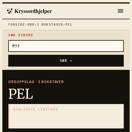
Kryssordhjelper
FORSIDE
›
ORD
›
3
BOKSTAVER
›
PEL
SØK VIDERE
SØK →
ORDOPPSLAG ·
3
BOKSTAVER
PEL
VANLIGSTE LEDETRÅD
«
Eldre volumsmål for drikke
»
3
BOKSTAVER · SAMLET PÅ DENNE ORDSIDEN