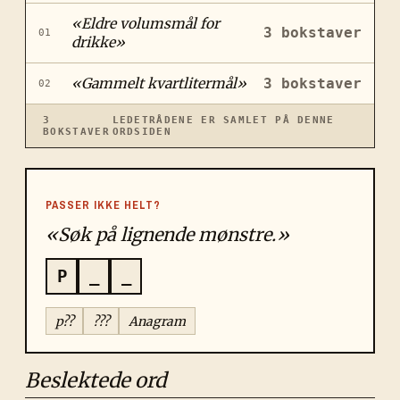
«
Eldre volumsmål for
3
bokstaver
01
drikke
»
«
Gammelt kvartlitermål
»
3
bokstaver
02
3
LEDETRÅDENE ER SAMLET PÅ DENNE
BOKSTAVER
ORDSIDEN
PASSER IKKE HELT?
«Søk på lignende mønstre.»
P
_
_
p??
???
Anagram
Beslektede ord