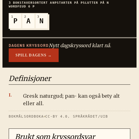
3
BOKSTAVER
SORTERT
ANP
STARTER PÅ
P
SLUTTER PÅ
N
WORDFEUD
6
P
1
2
3
P
A
N
Nytt dagskryssord klart nå.
DAGENS KRYSSORD
SPILL DAGENS →
Definisjoner
Gresk naturgud; pan- kan også bety alt
eller all.
BOKMÅLSORDBOKA
CC-BY 4.0, SPRÅKRÅDET/UIB
Brukt som kryssordsvar