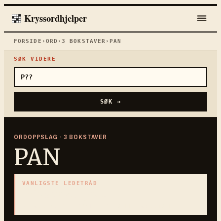
Kryssordhjelper
FORSIDE
›
ORD
›
3
BOKSTAVER
›
PAN
SØK VIDERE
SØK →
ORDOPPSLAG ·
3
BOKSTAVER
PAN
VANLIGSTE LEDETRÅD
«
Gresk naturgud
»
3
BOKSTAVER · SAMLET PÅ DENNE ORDSIDEN