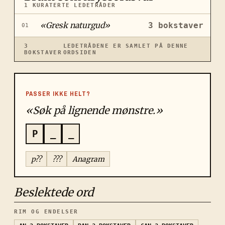
1
KURATERTE LEDETRÅDER
«
Gresk naturgud
»
3
bokstaver
01
3
LEDETRÅDENE ER SAMLET PÅ DENNE
BOKSTAVER
ORDSIDEN
PASSER IKKE HELT?
«Søk på lignende mønstre.»
P
_
_
p??
???
Anagram
Beslektede ord
RIM OG ENDELSER