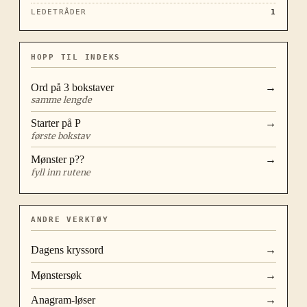
LEDETRÅDER
1
HOPP TIL INDEKS
Ord på
3
bokstaver
→
samme lengde
Starter på
P
→
første bokstav
Mønster
p??
→
fyll inn rutene
ANDRE VERKTØY
Dagens kryssord
→
Mønstersøk
→
Anagram-løser
→