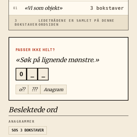
«
Vi som objekt
»
3
bokstaver
01
3
LEDETRÅDENE ER SAMLET PÅ DENNE
BOKSTAVER
ORDSIDEN
PASSER IKKE HELT?
«Søk på lignende mønstre.»
O
_
_
o??
???
Anagram
Beslektede ord
ANAGRAMMER
SOS
3 BOKSTAVER