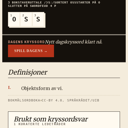
3
BOKSTAVER
UTTALE
/ƆSː/
SORTERT
OSS
STARTER PÅ
O
SLUTTER PÅ
S
WORDFEUD
4
P
1
2
3
O
S
S
Nytt dagskryssord klart nå.
DAGENS KRYSSORD
SPILL DAGENS →
Definisjoner
Objektsform av vi.
BOKMÅLSORDBOKA
CC-BY 4.0, SPRÅKRÅDET/UIB
Brukt som kryssordsvar
1
KURATERTE LEDETRÅDER