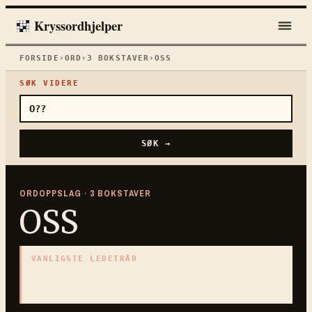
Kryssordhjelper
FORSIDE
›
ORD
›
3
BOKSTAVER
›
OSS
SØK VIDERE
SØK →
ORDOPPSLAG ·
3
BOKSTAVER
OSS
VANLIGSTE LEDETRÅD
«
Vi som objekt
»
3
BOKSTAVER · SAMLET PÅ DENNE ORDSIDEN