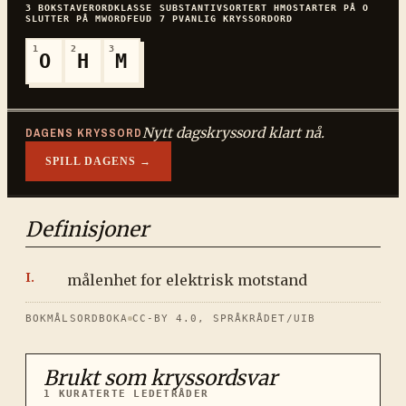
3
BOKSTAVER
ORDKLASSE
SUBSTANTIV
SORTERT
HMO
STARTER PÅ
O
SLUTTER PÅ
M
WORDFEUD
7
P
VANLIG
KRYSSORDORD
1
2
3
O
H
M
Nytt dagskryssord klart nå.
DAGENS KRYSSORD
SPILL DAGENS →
Definisjoner
målenhet for elektrisk motstand
BOKMÅLSORDBOKA
CC-BY 4.0, SPRÅKRÅDET/UIB
Brukt som kryssordsvar
1
KURATERTE LEDETRÅDER