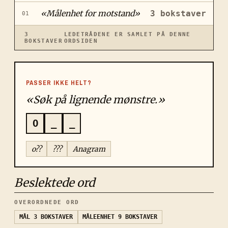
«
Målenhet for motstand
»
3
bokstaver
01
3
LEDETRÅDENE ER SAMLET PÅ DENNE
BOKSTAVER
ORDSIDEN
PASSER IKKE HELT?
«Søk på lignende mønstre.»
O
_
_
o??
???
Anagram
Beslektede ord
OVERORDNEDE ORD
MÅL
3 BOKSTAVER
MÅLEENHET
9 BOKSTAVER