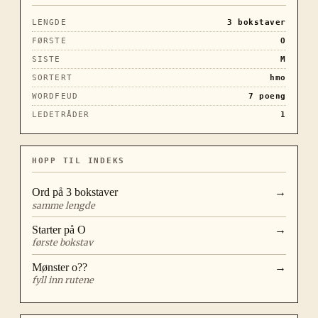
LENGDE
3
bokstaver
FØRSTE
O
SISTE
M
SORTERT
hmo
WORDFEUD
7
poeng
LEDETRÅDER
1
HOPP TIL INDEKS
Ord på
3
bokstaver
→
samme lengde
Starter på
O
→
første bokstav
Mønster
o??
→
fyll inn rutene