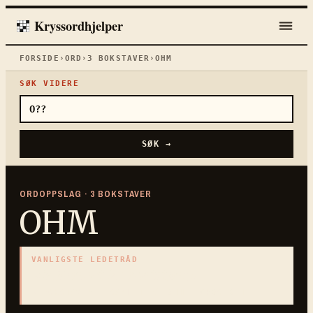
Kryssordhjelper
FORSIDE
›
ORD
›
3
BOKSTAVER
›
OHM
SØK VIDERE
SØK →
ORDOPPSLAG ·
3
BOKSTAVER
OHM
VANLIGSTE LEDETRÅD
«
Målenhet for motstand
»
3
BOKSTAVER · SAMLET PÅ DENNE ORDSIDEN