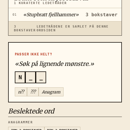
1
KURATERTE LEDETRÅDER
«
Stupbratt fjellhammer
»
3
bokstaver
01
3
LEDETRÅDENE ER SAMLET PÅ DENNE
BOKSTAVER
ORDSIDEN
PASSER IKKE HELT?
«Søk på lignende mønstre.»
N
_
_
n??
???
Anagram
Beslektede ord
ANAGRAMMER