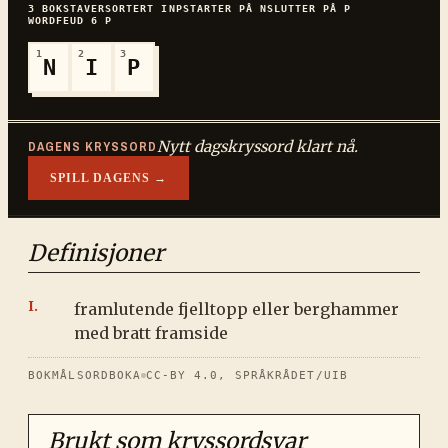
3
BOKSTAVER
SORTERT
INP
STARTER PÅ
N
SLUTTER PÅ
P
WORDFEUD
6
P
1
2
3
N
I
P
Nytt dagskryssord klart nå.
DAGENS KRYSSORD
SPILL DAGENS →
Definisjoner
framlutende fjelltopp eller berghammer
med bratt framside
BOKMÅLSORDBOKA
CC-BY 4.0, SPRÅKRÅDET/UIB
Brukt som kryssordsvar