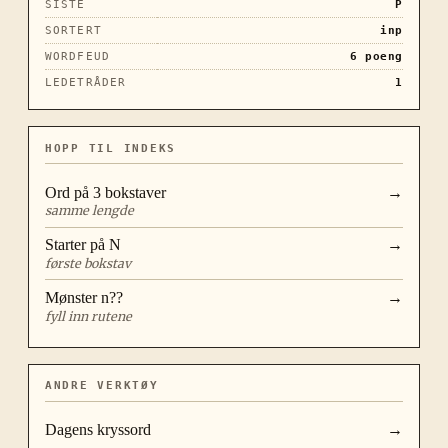
SISTE
P
SORTERT
inp
WORDFEUD
6
poeng
LEDETRÅDER
1
HOPP TIL INDEKS
Ord på
3
bokstaver
→
samme lengde
Starter på
N
→
første bokstav
Mønster
n??
→
fyll inn rutene
ANDRE VERKTØY
Dagens kryssord
→