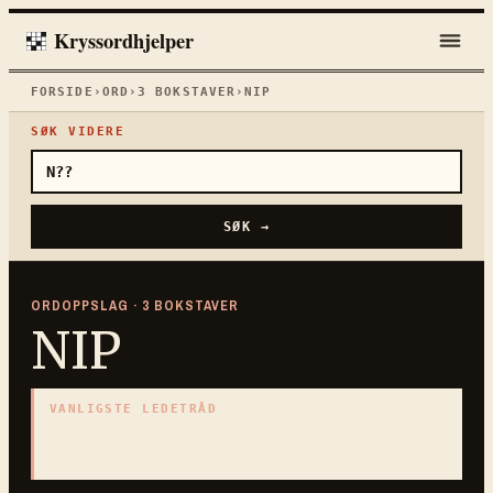
Kryssordhjelper
FORSIDE
›
ORD
›
3
BOKSTAVER
›
NIP
SØK VIDERE
SØK →
ORDOPPSLAG ·
3
BOKSTAVER
NIP
VANLIGSTE LEDETRÅD
«
Stupbratt fjellhammer
»
3
BOKSTAVER · SAMLET PÅ DENNE ORDSIDEN