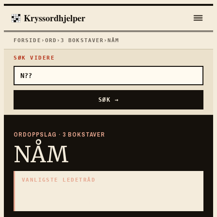
Kryssordhjelper
FORSIDE
›
ORD
›
3
BOKSTAVER
›
NÅM
SØK VIDERE
SØK →
ORDOPPSLAG ·
3
BOKSTAVER
NÅM
VANLIGSTE LEDETRÅD
«
Det å gripe
»
3
BOKSTAVER · SAMLET PÅ DENNE ORDSIDEN