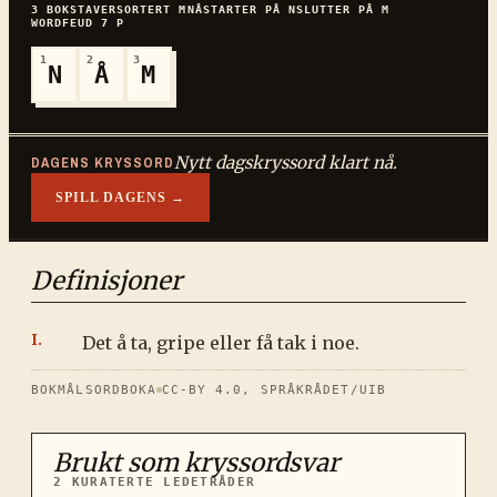
3
BOKSTAVER
SORTERT
MNÅ
STARTER PÅ
N
SLUTTER PÅ
M
WORDFEUD
7
P
1
2
3
N
Å
M
Nytt dagskryssord klart nå.
DAGENS KRYSSORD
SPILL DAGENS →
Definisjoner
Det å ta, gripe eller få tak i noe.
BOKMÅLSORDBOKA
CC-BY 4.0, SPRÅKRÅDET/UIB
Brukt som kryssordsvar
2
KURATERTE LEDETRÅDER