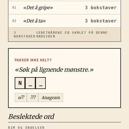
«
Det å gripe
»
3
bokstaver
01
«
Det å ta
»
3
bokstaver
02
3
LEDETRÅDENE ER SAMLET PÅ DENNE
BOKSTAVER
ORDSIDEN
PASSER IKKE HELT?
«Søk på lignende mønstre.»
N
_
_
n??
???
Anagram
Beslektede ord
RIM OG ENDELSER