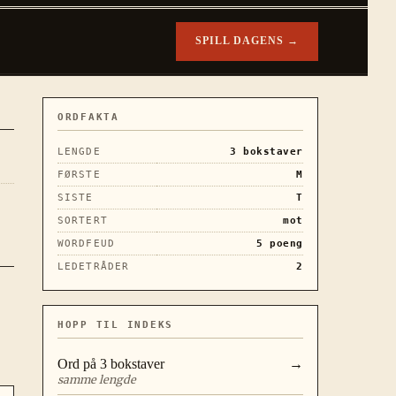
SPILL DAGENS →
ORDFAKTA
LENGDE
3
bokstaver
FØRSTE
M
SISTE
T
SORTERT
mot
WORDFEUD
5
poeng
LEDETRÅDER
2
HOPP TIL INDEKS
Ord på
3
bokstaver
→
samme lengde