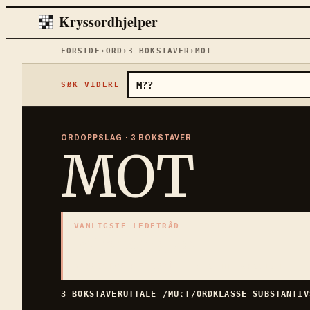
Kryssordhjelper
FORSIDE
›
ORD
›
3
BOKSTAVER
›
MOT
SØK VIDERE
ORDOPPSLAG ·
3
BOKSTAVER
MOT
VANLIGSTE LEDETRÅD
«
I favør av
»
3
BOKSTAVER · SAMLET PÅ DENNE ORDSIDEN
3
BOKSTAVER
UTTALE
/MUːT/
ORDKLASSE
SUBSTANTIV