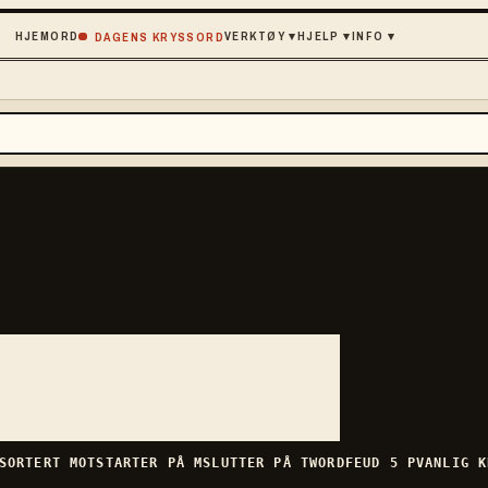
HJEM
ORD
VERKTØY
▾
HJELP
▾
INFO
▾
DAGENS KRYSSORD
SORTERT
MOT
STARTER PÅ
M
SLUTTER PÅ
T
WORDFEUD
5
P
VANLIG
K