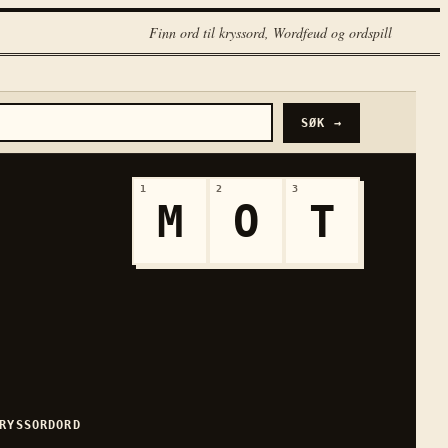
Finn ord til kryssord, Wordfeud og ordspill
SØK →
1
2
3
M
O
T
RYSSORDORD