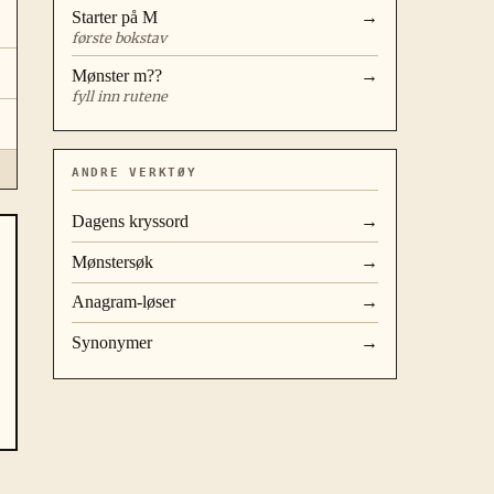
Starter på
M
→
første bokstav
Mønster
m??
→
fyll inn rutene
ANDRE VERKTØY
Dagens kryssord
→
Mønstersøk
→
Anagram-løser
→
Synonymer
→