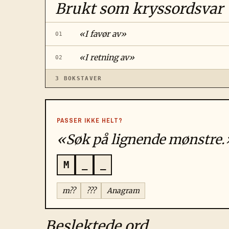
Brukt som kryssordsvar
«
I favør av
»
01
«
I retning av
»
02
3
BOKSTAVER
PASSER IKKE HELT?
«Søk på lignende mønstre.
M
_
_
m??
???
Anagram
Beslektede ord