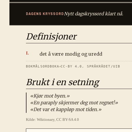
Nytt dagskryssord klart nå.
DAGENS KRYSSORD
Definisjoner
det å være modig og uredd
BOKMÅLSORDBOKA
CC-BY 4.0, SPRÅKRÅDET/UIB
Brukt i en setning
«
Kjør mot byen.
»
«
En paraply skjermer deg mot regnet!
»
«
Det var et kappløp mot tiden.
»
Kilde: Wiktionary, CC BY-SA 4.0