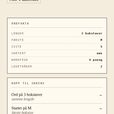
ORDFAKTA
LENGDE
3
bokstaver
FØRSTE
M
SISTE
S
SORTERT
ams
WORDFEUD
4
poeng
LEDETRÅDER
2
HOPP TIL INDEKS
Ord på
3
bokstaver
→
samme lengde
Starter på
M
→
første bokstav