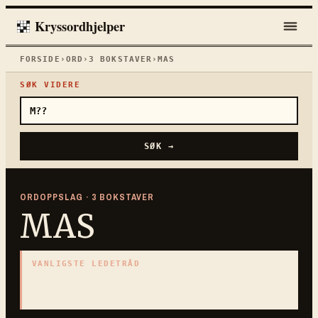
Kryssordhjelper
FORSIDE
›
ORD
›
3
BOKSTAVER
›
MAS
SØK VIDERE
SØK →
ORDOPPSLAG ·
3
BOKSTAVER
MAS
VANLIGSTE LEDETRÅD
«
Vedvarende press
»
3
BOKSTAVER · SAMLET PÅ DENNE ORDSIDEN