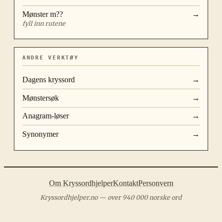
Mønster
m??
→
fyll inn rutene
ANDRE VERKTØY
Dagens kryssord
→
Mønstersøk
→
Anagram-løser
→
Synonymer
→
Om Kryssordhjelper
Kontakt
Personvern
Kryssordhjelper.no — over 940 000 norske ord