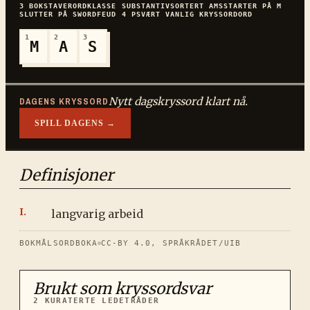
3
BOKSTAVER
ORDKLASSE
SUBSTANTIV
SORTERT
AMS
STARTER PÅ
M
SLUTTER PÅ
S
WORDFEUD
4
P
SVÆRT VANLIG
KRYSSORDORD
1
2
3
M
A
S
Nytt dagskryssord klart nå.
DAGENS KRYSSORD
SPILL DAGENS →
Definisjoner
langvarig arbeid
BOKMÅLSORDBOKA
CC-BY 4.0, SPRÅKRÅDET/UIB
Brukt som kryssordsvar
2
KURATERTE LEDETRÅDER