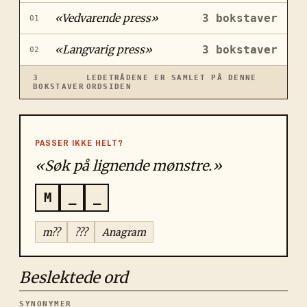
«
Vedvarende press
»
3
bokstaver
01
«
Langvarig press
»
3
bokstaver
02
3
LEDETRÅDENE ER SAMLET PÅ DENNE
BOKSTAVER
ORDSIDEN
PASSER IKKE HELT?
«Søk på lignende mønstre.»
M
_
_
m??
???
Anagram
Beslektede ord
SYNONYMER