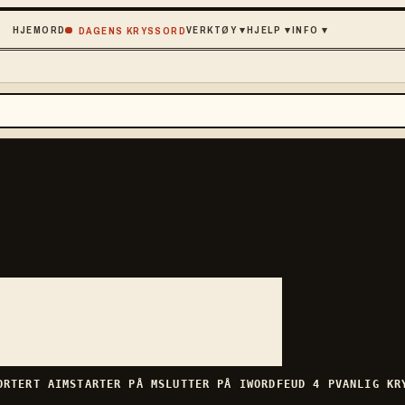
HJEM
ORD
VERKTØY
▾
HJELP
▾
INFO
▾
DAGENS KRYSSORD
åned
»
ORTERT
AIM
STARTER PÅ
M
SLUTTER PÅ
I
WORDFEUD
4
P
VANLIG
KR