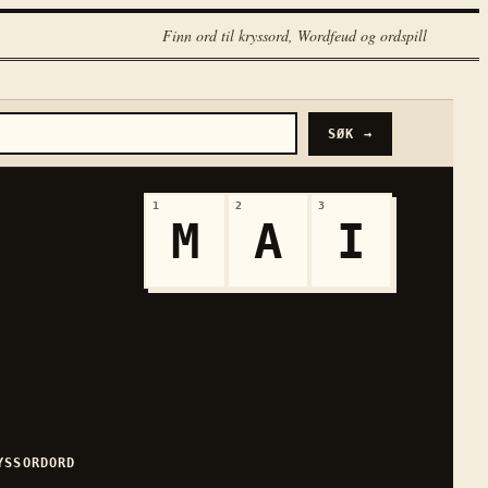
Finn ord til kryssord, Wordfeud og ordspill
SØK →
1
2
3
M
A
I
YSSORDORD