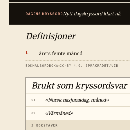
Nytt dagskryssord klart nå.
DAGENS KRYSSORD
Definisjoner
årets femte måned
BOKMÅLSORDBOKA
CC-BY 4.0, SPRÅKRÅDET/UIB
Brukt som kryssordsvar
«
Norsk nasjonaldag, måned
»
01
«
Vårmåned
»
02
3
BOKSTAVER