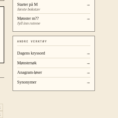
Starter på
M
→
første bokstav
Mønster
m??
→
fyll inn rutene
ANDRE VERKTØY
Dagens kryssord
→
Mønstersøk
→
Anagram-løser
→
Synonymer
→
R
R