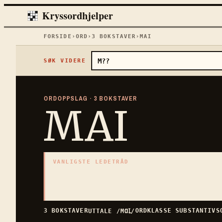
Kryssordhjelper
FORSIDE
›
ORD
›
3
BOKSTAVER
›
MAI
SØK VIDERE
ORDOPPSLAG ·
3
BOKSTAVER
MAI
VANLIGSTE LEDETRÅD
«
Norsk nasjonaldag, m
3
BOKSTAVER · SAMLET PÅ DENNE ORDSIDEN
3
BOKSTAVER
ORDKLASSE
SUBSTANTIV
S
UTTALE
/MⱭꞮ̯/