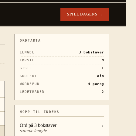
SPILL DAGENS →
ORDFAKTA
LENGDE
3
bokstaver
FØRSTE
M
SISTE
I
SORTERT
aim
WORDFEUD
4
poeng
LEDETRÅDER
2
HOPP TIL INDEKS
Ord på
3
bokstaver
→
samme lengde