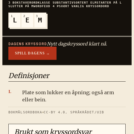
3
BOKSTAVER
ORDKLASSE
SUBSTANTIV
SORTERT
ELM
STARTER PÅ
L
SLUTTER PÅ
M
WORDFEUD
4
P
SVÆRT VANLIG
KRYSSORDORD
1
2
3
L
E
M
Nytt dagskryssord klart nå.
DAGENS KRYSSORD
SPILL DAGENS →
Definisjoner
Plate som lukker en åpning; også arm
eller bein.
BOKMÅLSORDBOKA
CC-BY 4.0, SPRÅKRÅDET/UIB
Brukt som kryssordsvar