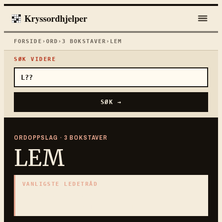
Kryssordhjelper
FORSIDE
›
ORD
›
3
BOKSTAVER
›
LEM
SØK VIDERE
SØK →
ORDOPPSLAG ·
3
BOKSTAVER
LEM
VANLIGSTE LEDETRÅD
«
Arm eller bein
»
3
BOKSTAVER · SAMLET PÅ DENNE ORDSIDEN