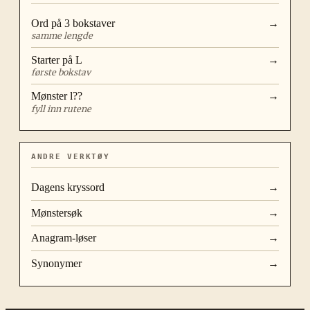
Ord på
3
bokstaver
→
samme lengde
Starter på
L
→
første bokstav
Mønster
l??
→
fyll inn rutene
ANDRE VERKTØY
Dagens kryssord
→
Mønstersøk
→
Anagram-løser
→
Synonymer
→