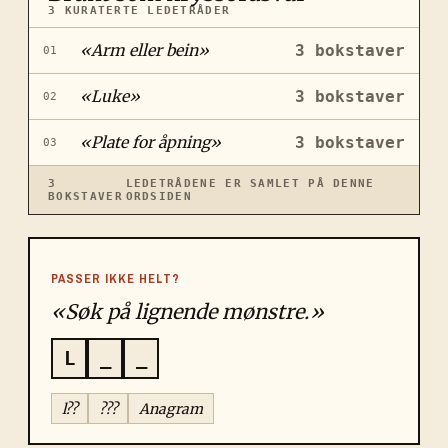
3
KURATERTE LEDETRÅDER
«
Arm eller bein
»
3
bokstaver
01
«
Luke
»
3
bokstaver
02
«
Plate for åpning
»
3
bokstaver
03
3
LEDETRÅDENE ER SAMLET PÅ DENNE
BOKSTAVER
ORDSIDEN
PASSER IKKE HELT?
«Søk på lignende mønstre.»
L
_
_
l??
???
Anagram