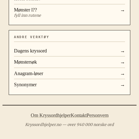
Mønster
l??
→
fyll inn rutene
ANDRE VERKTØY
Dagens kryssord
→
Mønstersøk
→
Anagram-løser
→
Synonymer
→
Om Kryssordhjelper
Kontakt
Personvern
Kryssordhjelper.no — over 940 000 norske ord