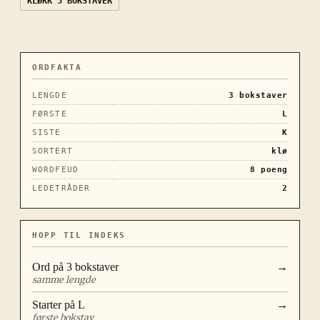
KLØKK
5 BOKSTAVER
ORDFAKTA
LENGDE
3
bokstaver
FØRSTE
L
SISTE
K
SORTERT
klø
WORDFEUD
8
poeng
LEDETRÅDER
2
HOPP TIL INDEKS
Ord på
3
bokstaver
→
samme lengde
Starter på
L
→
første bokstav