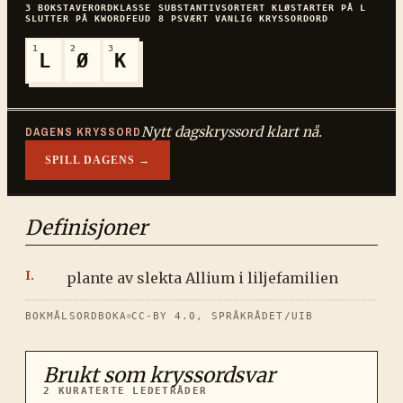
3
BOKSTAVER
ORDKLASSE
SUBSTANTIV
SORTERT
KLØ
STARTER PÅ
L
SLUTTER PÅ
K
WORDFEUD
8
P
SVÆRT VANLIG
KRYSSORDORD
1
2
3
L
Ø
K
Nytt dagskryssord klart nå.
DAGENS KRYSSORD
SPILL DAGENS →
Definisjoner
plante av slekta Allium i liljefamilien
BOKMÅLSORDBOKA
CC-BY 4.0, SPRÅKRÅDET/UIB
Brukt som kryssordsvar
2
KURATERTE LEDETRÅDER