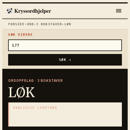
Kryssordhjelper
FORSIDE
›
ORD
›
3
BOKSTAVER
›
LØK
SØK VIDERE
SØK →
ORDOPPSLAG ·
3
BOKSTAVER
LØK
VANLIGSTE LEDETRÅD
«
Sterk grønnsak i ringer
»
3
BOKSTAVER · SAMLET PÅ DENNE ORDSIDEN