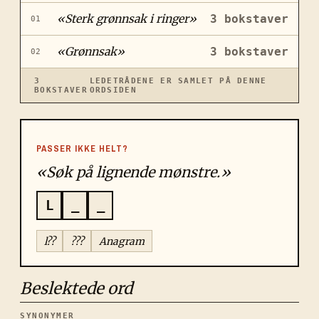
«
Sterk grønnsak i ringer
»
3
bokstaver
01
«
Grønnsak
»
3
bokstaver
02
3
LEDETRÅDENE ER SAMLET PÅ DENNE
BOKSTAVER
ORDSIDEN
PASSER IKKE HELT?
«Søk på lignende mønstre.»
L
_
_
l??
???
Anagram
Beslektede ord
SYNONYMER