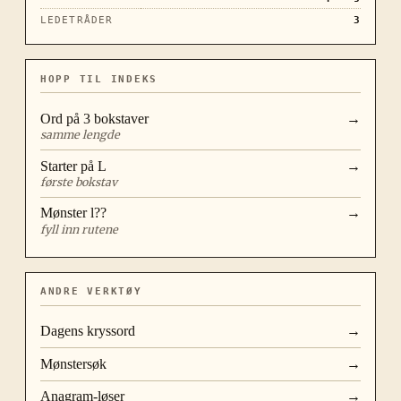
LEDETRÅDER
3
HOPP TIL INDEKS
Ord på
3
bokstaver
→
samme lengde
Starter på
L
→
første bokstav
Mønster
l??
→
fyll inn rutene
ANDRE VERKTØY
Dagens kryssord
→
Mønstersøk
→
Anagram-løser
→