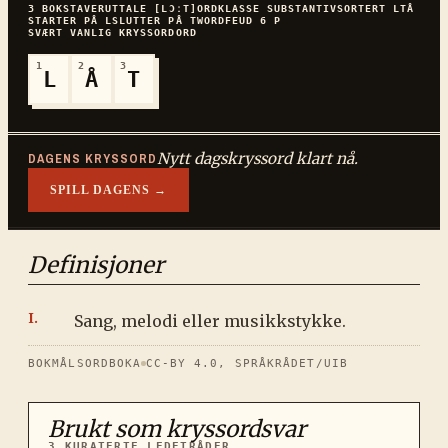
3
BOKSTAVER
UTTALE
[LƆːT]
ORDKLASSE
SUBSTANTIV
SORTERT
LTÅ
STARTER PÅ
L
SLUTTER PÅ
T
WORDFEUD
6
P
SVÆRT VANLIG
KRYSSORDORD
1
2
3
L
Å
T
Nytt dagskryssord klart nå.
DAGENS KRYSSORD
SPILL DAGENS →
Definisjoner
Sang, melodi eller musikkstykke.
BOKMÅLSORDBOKA
CC-BY 4.0, SPRÅKRÅDET/UIB
Brukt som kryssordsvar
3
KURATERTE LEDETRÅDER