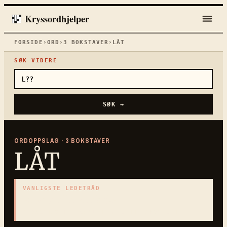
Kryssordhjelper
FORSIDE
›
ORD
›
3
BOKSTAVER
›
LÅT
SØK VIDERE
SØK →
ORDOPPSLAG ·
3
BOKSTAVER
LÅT
VANLIGSTE LEDETRÅD
«
Sang eller melodi
»
3
BOKSTAVER · SAMLET PÅ DENNE ORDSIDEN