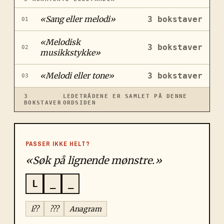
«
Sang eller melodi
»
3
bokstaver
01
«
Melodisk
3
bokstaver
02
musikkstykke
»
«
Melodi eller tone
»
3
bokstaver
03
3
LEDETRÅDENE ER SAMLET PÅ DENNE
BOKSTAVER
ORDSIDEN
PASSER IKKE HELT?
«Søk på lignende mønstre.»
L
_
_
l??
???
Anagram