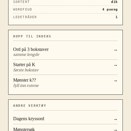
SORTERT
dik
WORDFEUD
4
poeng
LEDETRÅDER
1
HOPP TIL INDEKS
Ord på
3
bokstaver
→
samme lengde
Starter på
K
→
første bokstav
Mønster
k??
→
fyll inn rutene
ANDRE VERKTØY
Dagens kryssord
→
Mønstersøk
→