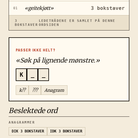
«
geitekjøtt
»
3
bokstaver
01
3
LEDETRÅDENE ER SAMLET PÅ DENNE
BOKSTAVER
ORDSIDEN
PASSER IKKE HELT?
«Søk på lignende mønstre.»
K
_
_
k??
???
Anagram
Beslektede ord
ANAGRAMMER
DIK
3 BOKSTAVER
IDK
3 BOKSTAVER