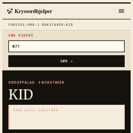
Kryssordhjelper
FORSIDE
›
ORD
›
3
BOKSTAVER
›
KID
SØK VIDERE
SØK →
ORDOPPSLAG ·
3
BOKSTAVER
KID
VANLIGSTE LEDETRÅD
«
geitekjøtt
»
3
BOKSTAVER · SAMLET PÅ DENNE ORDSIDEN