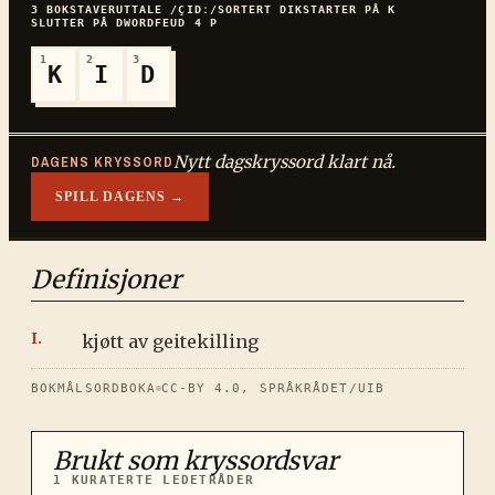
3
BOKSTAVER
UTTALE
/ÇIDː/
SORTERT
DIK
STARTER PÅ
K
SLUTTER PÅ
D
WORDFEUD
4
P
1
2
3
K
I
D
Nytt dagskryssord klart nå.
DAGENS KRYSSORD
SPILL DAGENS →
Definisjoner
kjøtt av geitekilling
BOKMÅLSORDBOKA
CC-BY 4.0, SPRÅKRÅDET/UIB
Brukt som kryssordsvar
1
KURATERTE LEDETRÅDER