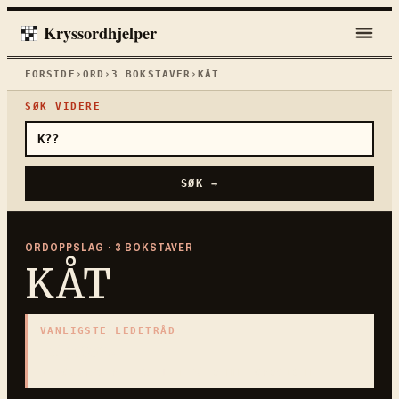
Kryssordhjelper
FORSIDE
›
ORD
›
3
BOKSTAVER
›
KÅT
SØK VIDERE
SØK →
ORDOPPSLAG ·
3
BOKSTAVER
KÅT
VANLIGSTE LEDETRÅD
«
Lysten
»
3
BOKSTAVER · SAMLET PÅ DENNE ORDSIDEN