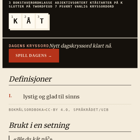
3
BOKSTAVER
ORDKLASSE
ADJEKTIV
SORTERT
KTÅ
STARTER PÅ
K
SLUTTER PÅ
T
WORDFEUD
7
P
SVÆRT VANLIG
KRYSSORDORD
1
2
3
K
Å
T
Nytt dagskryssord klart nå.
DAGENS KRYSSORD
SPILL DAGENS →
Definisjoner
lystig og glad til sinns
BOKMÅLSORDBOKA
CC-BY 4.0, SPRÅKRÅDET/UIB
Brukt i en setning
«
Ble du kåt nå?
»