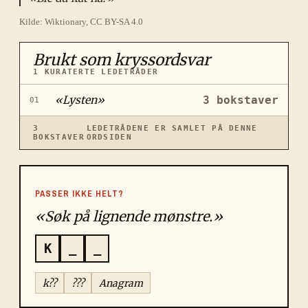
Kilde: Wiktionary, CC BY-SA 4.0
Brukt som kryssordsvar
1
KURATERTE LEDETRÅDER
«
Lysten
»
3
bokstaver
01
3
LEDETRÅDENE ER SAMLET PÅ DENNE
BOKSTAVER
ORDSIDEN
PASSER IKKE HELT?
«Søk på lignende mønstre.»
K
_
_
k??
???
Anagram