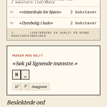
2
KURATERTE LEDETRÅDER
«
vinterdvale for bjørn
»
2
bokstaver
01
«
Dyrebolig i hule
»
2
bokstaver
02
2
LEDETRÅDENE ER SAMLET PÅ DENNE
BOKSTAVER
ORDSIDEN
PASSER IKKE HELT?
«Søk på lignende mønstre.»
H
_
h?
??
Anagram
Beslektede ord