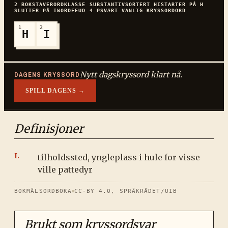
2
BOKSTAVER
ORDKLASSE
SUBSTANTIV
SORTERT
HI
STARTER PÅ
H
SLUTTER PÅ
I
WORDFEUD
4
P
SVÆRT VANLIG
KRYSSORDORD
1
2
H
I
Nytt dagskryssord klart nå.
DAGENS KRYSSORD
SPILL DAGENS →
Definisjoner
tilholdssted, yngleplass i hule for visse
ville pattedyr
BOKMÅLSORDBOKA
CC-BY 4.0, SPRÅKRÅDET/UIB
Brukt som kryssordsvar