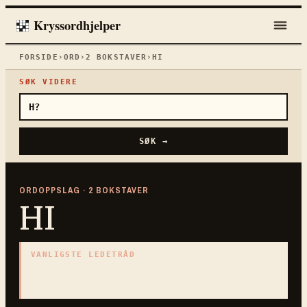
Kryssordhjelper
FORSIDE
›
ORD
›
2
BOKSTAVER
›
HI
SØK VIDERE
SØK →
ORDOPPSLAG ·
2
BOKSTAVER
HI
VANLIGSTE LEDETRÅD
«
vinterdvale for bjørn
»
2
BOKSTAVER · SAMLET PÅ DENNE ORDSIDEN