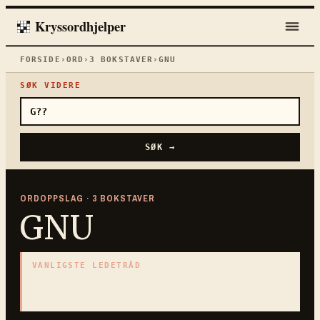
Kryssordhjelper
FORSIDE
›
ORD
›
3
BOKSTAVER
›
GNU
SØK VIDERE
SØK →
ORDOPPSLAG ·
3
BOKSTAVER
GNU
VANLIGSTE LEDETRÅD
«
Afrikansk antilope
»
3
BOKSTAVER · SAMLET PÅ DENNE ORDSIDEN