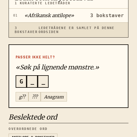
1
KURATERTE LEDETRÅDER
«
Afrikansk antilope
»
3
bokstaver
01
3
LEDETRÅDENE ER SAMLET PÅ DENNE
BOKSTAVER
ORDSIDEN
PASSER IKKE HELT?
«Søk på lignende mønstre.»
G
_
_
g??
???
Anagram
Beslektede ord
OVERORDNEDE ORD