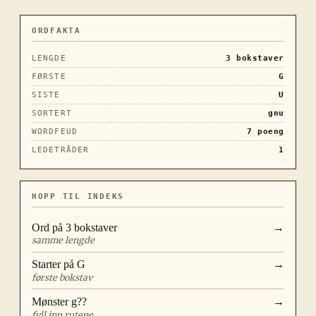
ORDFAKTA
LENGDE
3
bokstaver
FØRSTE
G
SISTE
U
SORTERT
gnu
WORDFEUD
7
poeng
LEDETRÅDER
1
HOPP TIL INDEKS
Ord på
3
bokstaver
→
samme lengde
Starter på
G
→
første bokstav
Mønster
g??
→
fyll inn rutene