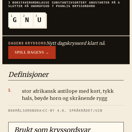
3
BOKSTAVER
ORDKLASSE
SUBSTANTIV
SORTERT
GNU
STARTER PÅ
G
SLUTTER PÅ
U
WORDFEUD
7
P
VANLIG
KRYSSORDORD
1
2
3
G
N
U
Nytt dagskryssord klart nå.
DAGENS KRYSSORD
SPILL DAGENS →
Definisjoner
stor afrikansk antilope med kort, tykk
hals, bøyde horn og skrånende rygg
BOKMÅLSORDBOKA
CC-BY 4.0, SPRÅKRÅDET/UIB
Brukt som kryssordsvar