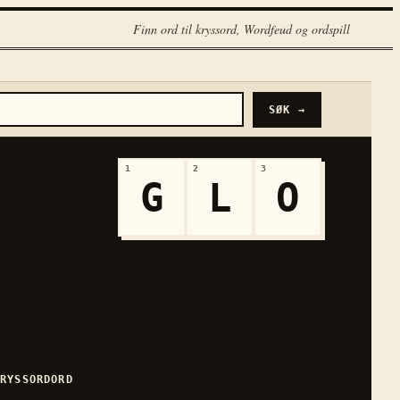
Finn ord til kryssord, Wordfeud og ordspill
SØK →
1
2
3
G
L
O
KRYSSORDORD