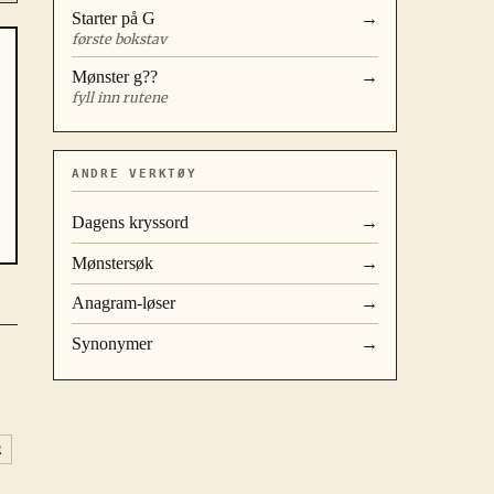
Starter på
G
→
første bokstav
Mønster
g??
→
fyll inn rutene
ANDRE VERKTØY
Dagens kryssord
→
Mønstersøk
→
Anagram-løser
→
Synonymer
→
R