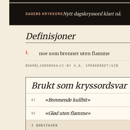
Nytt dagskryssord klart nå.
DAGENS KRYSSORD
Definisjoner
noe som brenner uten flamme
BOKMÅLSORDBOKA
CC-BY 4.0, SPRÅKRÅDET/UIB
Brukt som kryssordsvar
«
Brennende kullbit
»
01
«
Glød uten flamme
»
02
3
BOKSTAVER