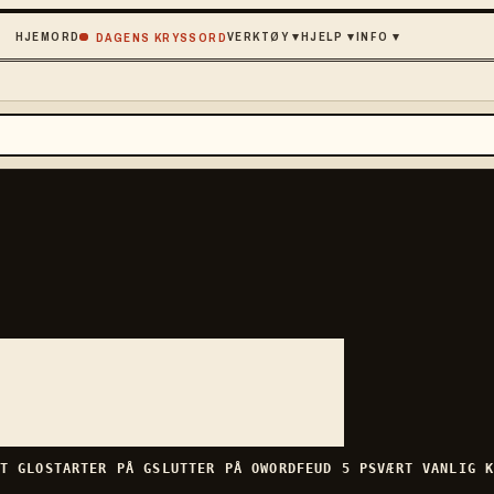
HJEM
ORD
VERKTØY
▾
HJELP
▾
INFO
▾
DAGENS KRYSSORD
RT
GLO
STARTER PÅ
G
SLUTTER PÅ
O
WORDFEUD
5
P
SVÆRT VANLIG