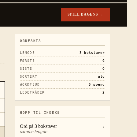
SPILL DAGENS →
ORDFAKTA
LENGDE
3
bokstaver
FØRSTE
G
SISTE
O
SORTERT
glo
WORDFEUD
5
poeng
LEDETRÅDER
2
HOPP TIL INDEKS
Ord på
3
bokstaver
→
samme lengde