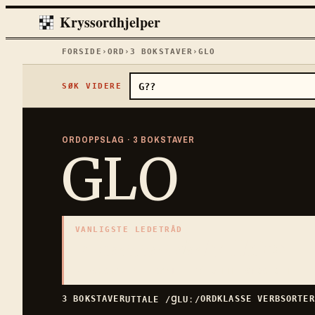
Kryssordhjelper
FORSIDE
›
ORD
›
3
BOKSTAVER
›
GLO
SØK VIDERE
ORDOPPSLAG ·
3
BOKSTAVER
GLO
VANLIGSTE LEDETRÅD
«
Brennende kullbit
»
3
BOKSTAVER · SAMLET PÅ DENNE ORDSIDEN
3
BOKSTAVER
ORDKLASSE
VERB
SORTE
UTTALE
/ꞬLUː/