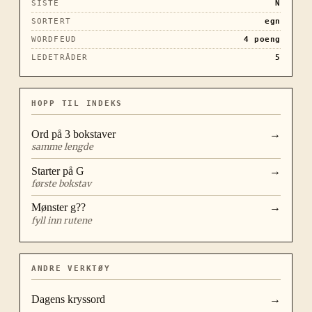
SISTE
N
SORTERT
egn
WORDFEUD
4
poeng
LEDETRÅDER
5
HOPP TIL INDEKS
Ord på
3
bokstaver
→
samme lengde
Starter på
G
→
første bokstav
Mønster
g??
→
fyll inn rutene
ANDRE VERKTØY
Dagens kryssord
→