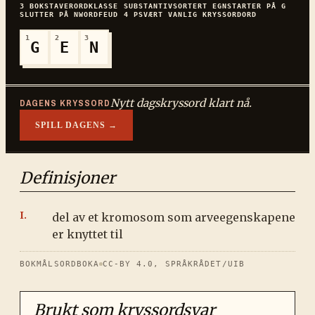
3
BOKSTAVER
ORDKLASSE
SUBSTANTIV
SORTERT
EGN
STARTER PÅ
G
SLUTTER PÅ
N
WORDFEUD
4
P
SVÆRT VANLIG
KRYSSORDORD
1
2
3
G
E
N
Nytt dagskryssord klart nå.
DAGENS KRYSSORD
SPILL DAGENS →
Definisjoner
del av et kromosom som arveegenskapene
er knyttet til
BOKMÅLSORDBOKA
CC-BY 4.0, SPRÅKRÅDET/UIB
Brukt som kryssordsvar