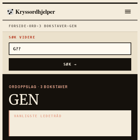
Kryssordhjelper
FORSIDE
›
ORD
›
3
BOKSTAVER
›
GEN
SØK VIDERE
SØK →
ORDOPPSLAG ·
3
BOKSTAVER
GEN
VANLIGSTE LEDETRÅD
«
Arveanlegg i DNA
»
3
BOKSTAVER · SAMLET PÅ DENNE ORDSIDEN