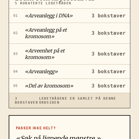
5
KURATERTE LEDETRÅDER
«
Arveanlegg i DNA
»
3
bokstaver
01
«
Arveanlegg på et
3
bokstaver
02
kromosom
»
«
Arveenhet på et
3
bokstaver
03
kromosom
»
«
Arveanlegg
»
3
bokstaver
04
«
Del av kromosom
»
3
bokstaver
05
3
LEDETRÅDENE ER SAMLET PÅ DENNE
BOKSTAVER
ORDSIDEN
PASSER IKKE HELT?
«Søk på lignende mønstre.»