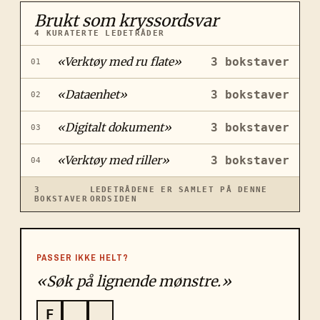
Brukt som kryssordsvar
4
KURATERTE LEDETRÅDER
«
Verktøy med ru flate
»
3
bokstaver
01
«
Dataenhet
»
3
bokstaver
02
«
Digitalt dokument
»
3
bokstaver
03
«
Verktøy med riller
»
3
bokstaver
04
3
LEDETRÅDENE ER SAMLET PÅ DENNE
BOKSTAVER
ORDSIDEN
PASSER IKKE HELT?
«Søk på lignende mønstre.»
F
_
_