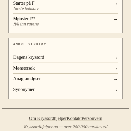
Starter på
F
→
første bokstav
Mønster
f??
→
fyll inn rutene
ANDRE VERKTØY
Dagens kryssord
→
Mønstersøk
→
Anagram-løser
→
Synonymer
→
Om Kryssordhjelper
Kontakt
Personvern
Kryssordhjelper.no — over 940 000 norske ord