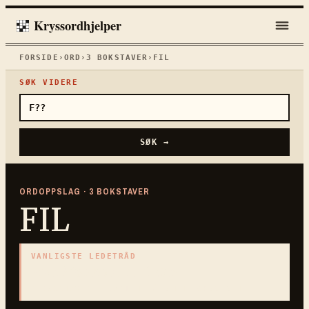
Kryssordhjelper
FORSIDE
›
ORD
›
3
BOKSTAVER
›
FIL
SØK VIDERE
SØK →
ORDOPPSLAG ·
3
BOKSTAVER
FIL
VANLIGSTE LEDETRÅD
«
Verktøy med ru flate
»
3
BOKSTAVER · SAMLET PÅ DENNE ORDSIDEN