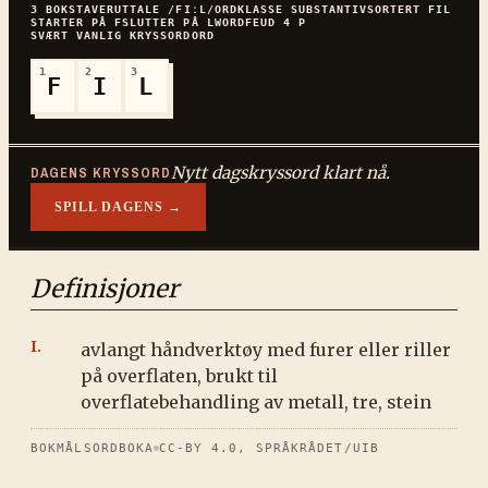
3
BOKSTAVER
UTTALE
/FIːL/
ORDKLASSE
SUBSTANTIV
SORTERT
FIL
STARTER PÅ
F
SLUTTER PÅ
L
WORDFEUD
4
P
SVÆRT VANLIG
KRYSSORDORD
1
2
3
F
I
L
Nytt dagskryssord klart nå.
DAGENS KRYSSORD
SPILL DAGENS →
Definisjoner
avlangt håndverktøy med furer eller riller
på overflaten, brukt til
overflatebehandling av metall, tre, stein
BOKMÅLSORDBOKA
CC-BY 4.0, SPRÅKRÅDET/UIB