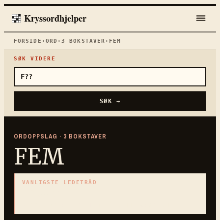
Kryssordhjelper
FORSIDE
›
ORD
›
3
BOKSTAVER
›
FEM
SØK VIDERE
SØK →
ORDOPPSLAG ·
3
BOKSTAVER
FEM
VANLIGSTE LEDETRÅD
«
Tallet 5
»
3
BOKSTAVER · SAMLET PÅ DENNE ORDSIDEN