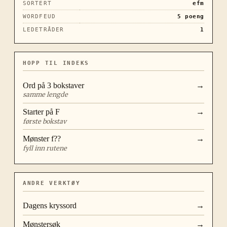
SORTERT
efm
WORDFEUD
5
poeng
LEDETRÅDER
1
HOPP TIL INDEKS
Ord på
3
bokstaver
→
samme lengde
Starter på
F
→
første bokstav
Mønster
f??
→
fyll inn rutene
ANDRE VERKTØY
Dagens kryssord
→
Mønstersøk
→