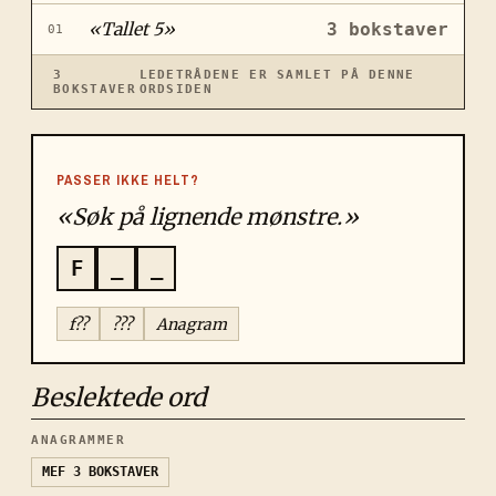
«
Tallet 5
»
3
bokstaver
01
3
LEDETRÅDENE ER SAMLET PÅ DENNE
BOKSTAVER
ORDSIDEN
PASSER IKKE HELT?
«Søk på lignende mønstre.»
F
_
_
f??
???
Anagram
Beslektede ord
ANAGRAMMER
MEF
3 BOKSTAVER