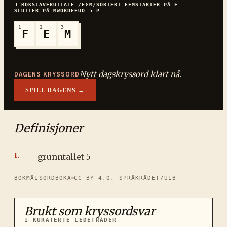
3
BOKSTAVER
UTTALE
/FƐM/
SORTERT
EFM
STARTER PÅ
F
SLUTTER PÅ
M
WORDFEUD
5
P
1
2
3
F
E
M
Nytt dagskryssord klart nå.
DAGENS KRYSSORD
SPILL DAGENS →
Definisjoner
grunntallet 5
BOKMÅLSORDBOKA
CC-BY 4.0, SPRÅKRÅDET/UIB
Brukt som kryssordsvar
1
KURATERTE LEDETRÅDER