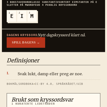
3
BOKSTAVER
ORDKLASSE
SUBSTANTIV
SORTERT
EIM
STARTER PÅ
E
SLUTTER PÅ
M
WORDFEUD
4
P
VANLIG
KRYSSORDORD
1
2
3
E
I
M
Nytt dagskryssord klart nå.
DAGENS KRYSSORD
SPILL DAGENS →
Definisjoner
Svak lukt, damp eller preg av noe.
BOKMÅLSORDBOKA
CC-BY 4.0, SPRÅKRÅDET/UIB
Brukt som kryssordsvar
1
KURATERTE LEDETRÅDER