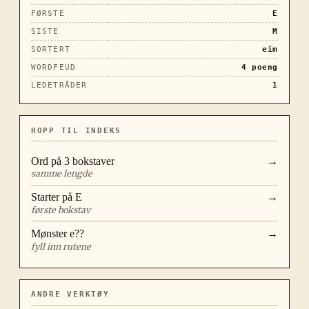
FØRSTE
E
SISTE
M
SORTERT
eim
WORDFEUD
4
poeng
LEDETRÅDER
1
HOPP TIL INDEKS
Ord på
3
bokstaver
→
samme lengde
Starter på
E
→
første bokstav
Mønster
e??
→
fyll inn rutene
ANDRE VERKTØY