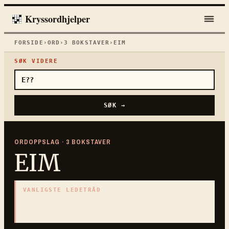
Kryssordhjelper
FORSIDE
›
ORD
›
3
BOKSTAVER
›
EIM
SØK VIDERE
SØK →
ORDOPPSLAG ·
3
BOKSTAVER
EIM
VANLIGSTE LEDETRÅD
«
Lett damp
»
3
BOKSTAVER · SAMLET PÅ DENNE ORDSIDEN