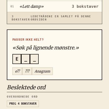
«
Lett damp
»
3
bokstaver
01
3
LEDETRÅDENE ER SAMLET PÅ DENNE
BOKSTAVER
ORDSIDEN
PASSER IKKE HELT?
«Søk på lignende mønstre.»
E
_
_
e??
???
Anagram
Beslektede ord
OVERORDNEDE ORD
PREG
4 BOKSTAVER