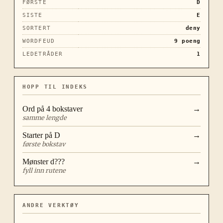
FØRSTE
D
SISTE
E
SORTERT
deny
WORDFEUD
9
poeng
LEDETRÅDER
1
HOPP TIL INDEKS
Ord på
4
bokstaver
→
samme lengde
Starter på
D
→
første bokstav
Mønster
d???
→
fyll inn rutene
ANDRE VERKTØY