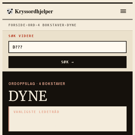
Kryssordhjelper
FORSIDE
›
ORD
›
4
BOKSTAVER
›
DYNE
SØK VIDERE
SØK →
ORDOPPSLAG ·
4
BOKSTAVER
DYNE
VANLIGSTE LEDETRÅD
«
Fylt sengeteppe
»
4
BOKSTAVER · SAMLET PÅ DENNE ORDSIDEN