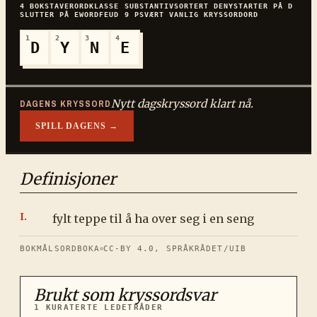
4
BOKSTAVER
ORDKLASSE
SUBSTANTIV
SORTERT
DENY
STARTER PÅ
D
SLUTTER PÅ
E
WORDFEUD
9
P
SVÆRT VANLIG
KRYSSORDORD
1
2
3
4
D
Y
N
E
Nytt dagskryssord klart nå.
DAGENS KRYSSORD
SPILL DAGENS →
Definisjoner
fylt teppe til å ha over seg i en seng
BOKMÅLSORDBOKA
CC-BY 4.0, SPRÅKRÅDET/UIB
Brukt som kryssordsvar
1
KURATERTE LEDETRÅDER