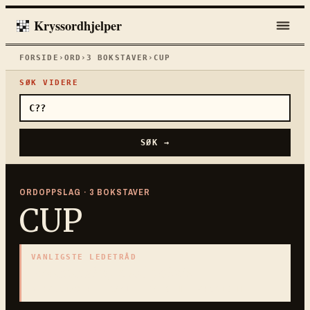
Kryssordhjelper
FORSIDE
›
ORD
›
3
BOKSTAVER
›
CUP
SØK VIDERE
SØK →
ORDOPPSLAG ·
3
BOKSTAVER
CUP
VANLIGSTE LEDETRÅD
«
Mesterskap med pokal
»
3
BOKSTAVER · SAMLET PÅ DENNE ORDSIDEN