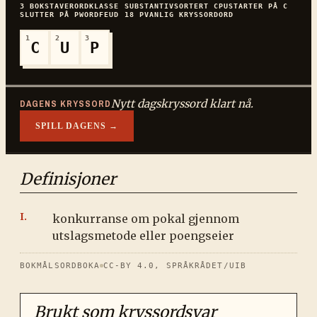
3
BOKSTAVER
ORDKLASSE
SUBSTANTIV
SORTERT
CPU
STARTER PÅ
C
SLUTTER PÅ
P
WORDFEUD
18
P
VANLIG
KRYSSORDORD
1
2
3
C
U
P
Nytt dagskryssord klart nå.
DAGENS KRYSSORD
SPILL DAGENS →
Definisjoner
konkurranse om pokal gjennom
utslagsmetode eller poengseier
BOKMÅLSORDBOKA
CC-BY 4.0, SPRÅKRÅDET/UIB
Brukt som kryssordsvar