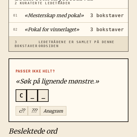
2
KURATERTE LEDETRÅDER
«
Mesterskap med pokal
»
3
bokstaver
01
«
Pokal for vinnerlaget
»
3
bokstaver
02
3
LEDETRÅDENE ER SAMLET PÅ DENNE
BOKSTAVER
ORDSIDEN
PASSER IKKE HELT?
«Søk på lignende mønstre.»
C
_
_
c??
???
Anagram
Beslektede ord