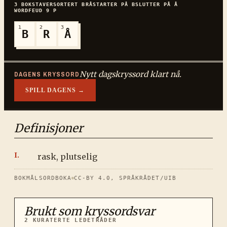
3
BOKSTAVER
SORTERT
BRÅ
STARTER PÅ
B
SLUTTER PÅ
Å
WORDFEUD
9
P
1
2
3
B
R
Å
Nytt dagskryssord klart nå.
DAGENS KRYSSORD
SPILL DAGENS →
Definisjoner
rask, plutselig
BOKMÅLSORDBOKA
CC-BY 4.0, SPRÅKRÅDET/UIB
Brukt som kryssordsvar
2
KURATERTE LEDETRÅDER