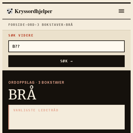
Kryssordhjelper
FORSIDE
›
ORD
›
3
BOKSTAVER
›
BRÅ
SØK VIDERE
SØK →
ORDOPPSLAG ·
3
BOKSTAVER
BRÅ
VANLIGSTE LEDETRÅD
«
Bratt og overraskende
»
3
BOKSTAVER · SAMLET PÅ DENNE ORDSIDEN