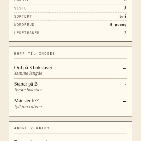
FØRSTE
B
SISTE
Å
SORTERT
brå
WORDFEUD
9
poeng
LEDETRÅDER
2
HOPP TIL INDEKS
Ord på
3
bokstaver
→
samme lengde
Starter på
B
→
første bokstav
Mønster
b??
→
fyll inn rutene
ANDRE VERKTØY