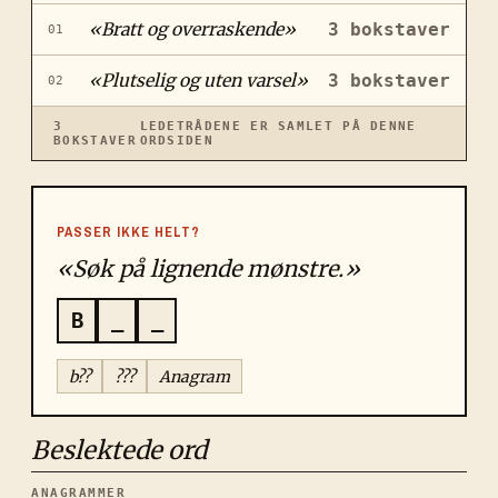
«
Bratt og overraskende
»
3
bokstaver
01
«
Plutselig og uten varsel
»
3
bokstaver
02
3
LEDETRÅDENE ER SAMLET PÅ DENNE
BOKSTAVER
ORDSIDEN
PASSER IKKE HELT?
«Søk på lignende mønstre.»
B
_
_
b??
???
Anagram
Beslektede ord
ANAGRAMMER