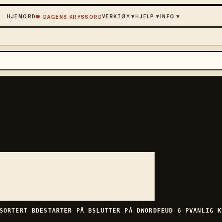
HJEM
ORD
VERKTØY
▾
HJELP
▾
INFO
▾
DAGENS KRYSSORD
SORTERT
BDE
STARTER PÅ
B
SLUTTER PÅ
D
WORDFEUD
6
P
VANLIG
K