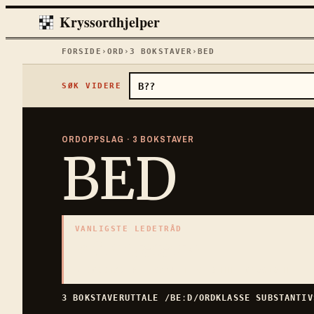
Kryssordhjelper
FORSIDE
›
ORD
›
3
BOKSTAVER
›
BED
SØK VIDERE
ORDOPPSLAG ·
3
BOKSTAVER
BED
VANLIGSTE LEDETRÅD
«
Plantefelt
»
3
BOKSTAVER · SAMLET PÅ DENNE ORDSIDEN
3
BOKSTAVER
UTTALE
/BEːD/
ORDKLASSE
SUBSTANTIV