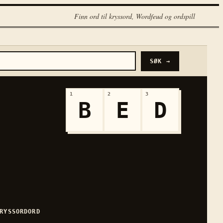
Finn ord til kryssord, Wordfeud og ordspill
SØK →
1
2
3
B
E
D
RYSSORDORD