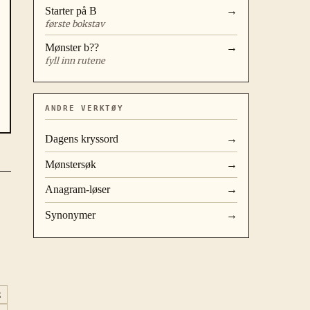
Starter på
B
→
første bokstav
Mønster
b??
→
fyll inn rutene
ANDRE VERKTØY
Dagens kryssord
→
Mønstersøk
→
Anagram-løser
→
Synonymer
→
R