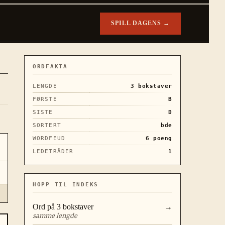
SPILL DAGENS →
ORDFAKTA
LENGDE
3
bokstaver
FØRSTE
B
SISTE
D
SORTERT
bde
WORDFEUD
6
poeng
LEDETRÅDER
1
HOPP TIL INDEKS
Ord på
3
bokstaver
→
samme lengde