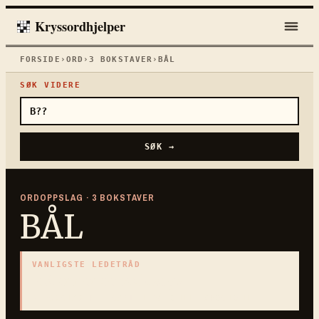
Kryssordhjelper
FORSIDE
›
ORD
›
3
BOKSTAVER
›
BÅL
SØK VIDERE
SØK →
ORDOPPSLAG ·
3
BOKSTAVER
BÅL
VANLIGSTE LEDETRÅD
«
Brennende vedhaug
»
3
BOKSTAVER · SAMLET PÅ DENNE ORDSIDEN