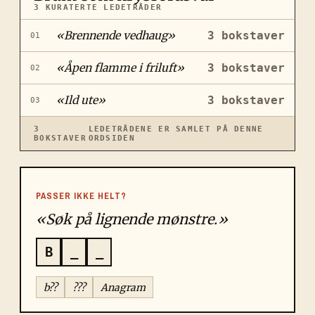
3
KURATERTE LEDETRÅDER
«
Brennende vedhaug
»
3
bokstaver
01
«
Åpen flamme i friluft
»
3
bokstaver
02
«
Ild ute
»
3
bokstaver
03
3
LEDETRÅDENE ER SAMLET PÅ DENNE
BOKSTAVER
ORDSIDEN
PASSER IKKE HELT?
«Søk på lignende mønstre.»
B
_
_
b??
???
Anagram