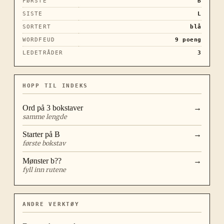
FØRSTE
B
SISTE
L
SORTERT
blå
WORDFEUD
9
poeng
LEDETRÅDER
3
HOPP TIL INDEKS
Ord på
3
bokstaver
→
samme lengde
Starter på
B
→
første bokstav
Mønster
b??
→
fyll inn rutene
ANDRE VERKTØY