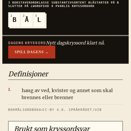
3
BOKSTAVER
ORDKLASSE
SUBSTANTIV
SORTERT
BLÅ
STARTER PÅ
B
SLUTTER PÅ
L
WORDFEUD
9
P
VANLIG
KRYSSORDORD
1
2
3
B
Å
L
Nytt dagskryssord klart nå.
DAGENS KRYSSORD
SPILL DAGENS →
Definisjoner
haug av ved, kvister og annet som skal
brennes eller brenner
BOKMÅLSORDBOKA
CC-BY 4.0, SPRÅKRÅDET/UIB
Brukt som kryssordsvar