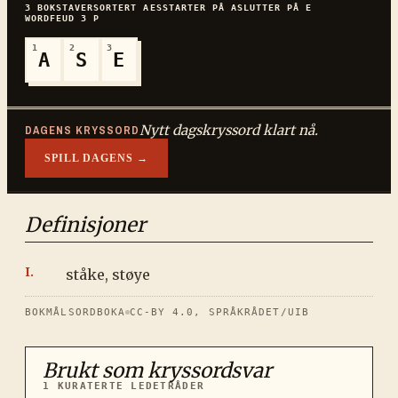
3
BOKSTAVER
SORTERT
AES
STARTER PÅ
A
SLUTTER PÅ
E
WORDFEUD
3
P
1
2
3
A
S
E
Nytt dagskryssord klart nå.
DAGENS KRYSSORD
SPILL DAGENS →
Definisjoner
ståke, støye
BOKMÅLSORDBOKA
CC-BY 4.0, SPRÅKRÅDET/UIB
Brukt som kryssordsvar
1
KURATERTE LEDETRÅDER