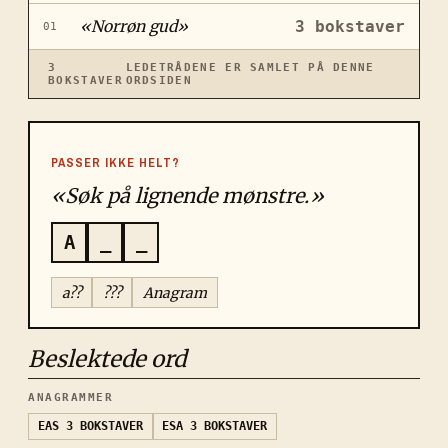
«
Norrøn gud
»
3
bokstaver
01
3
LEDETRÅDENE ER SAMLET PÅ DENNE
BOKSTAVER
ORDSIDEN
PASSER IKKE HELT?
«Søk på lignende mønstre.»
A
_
_
a??
???
Anagram
Beslektede ord
ANAGRAMMER
EAS
3 BOKSTAVER
ESA
3 BOKSTAVER