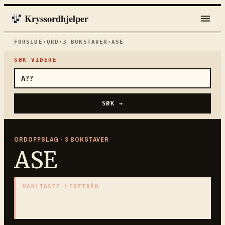
Kryssordhjelper
FORSIDE
›
ORD
›
3
BOKSTAVER
›
ASE
SØK VIDERE
SØK →
ORDOPPSLAG ·
3
BOKSTAVER
ASE
VANLIGSTE LEDETRÅD
«
Norrøn gud
»
3
BOKSTAVER · SAMLET PÅ DENNE ORDSIDEN