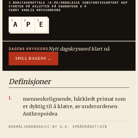
3
BOKSTAVER
UTTALE
/AːPE/
ORDKLASSE
SUBSTANTIV
SORTERT
AEP
STARTER PÅ
A
SLUTTER PÅ
E
WORDFEUD
6
P
SVÆRT VANLIG
KRYSSORDORD
1
2
3
A
P
E
Nytt dagskryssord klart nå.
DAGENS KRYSSORD
SPILL DAGENS →
Definisjoner
menneskelignende, hårkledt primat som
er dyktig til å klatre, av underordenen
Anthropoidea
BOKMÅLSORDBOKA
CC-BY 4.0, SPRÅKRÅDET/UIB