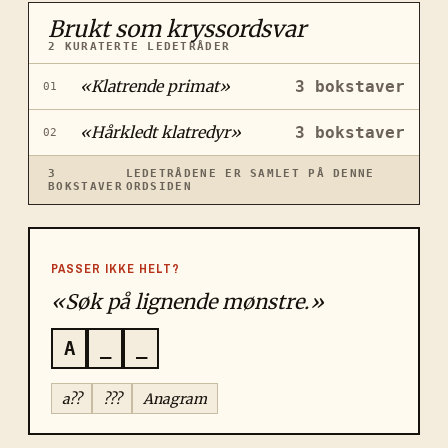
Brukt som kryssordsvar
2
KURATERTE LEDETRÅDER
«
Klatrende primat
»
3
bokstaver
01
«
Hårkledt klatredyr
»
3
bokstaver
02
3
LEDETRÅDENE ER SAMLET PÅ DENNE
BOKSTAVER
ORDSIDEN
PASSER IKKE HELT?
«Søk på lignende mønstre.»
A
_
_
a??
???
Anagram