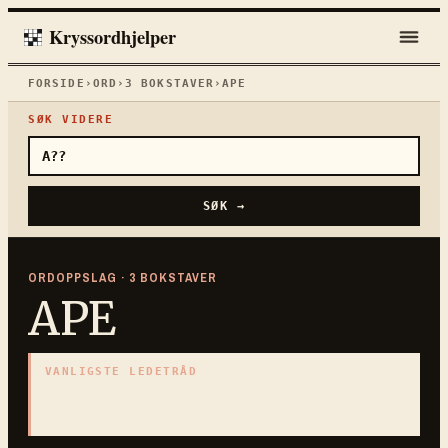
Kryssordhjelper
FORSIDE
›
ORD
›
3
BOKSTAVER
›
APE
SØK VIDERE
SØK →
ORDOPPSLAG ·
3
BOKSTAVER
APE
VANLIGSTE LEDETRÅD
«
Klatrende primat
»
3
BOKSTAVER · SAMLET PÅ DENNE ORDSIDEN