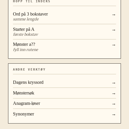
HOPP TIL INDEKS
Ord på
3
bokstaver
→
samme lengde
Starter på
A
→
første bokstav
Mønster
a??
→
fyll inn rutene
ANDRE VERKTØY
Dagens kryssord
→
Mønstersøk
→
Anagram-løser
→
Synonymer
→